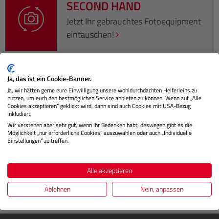
SECOND HAND
Jetzt Ihr gebrauchtes Fotoequipment
eintauschen!
Ja, das ist ein Cookie-Banner.
Beschreibung
Ja, wir hätten gerne eure Einwilligung unsere wohldurchdachten Helferleins zu
nutzen, um euch den bestmöglichen Service anbieten zu können. Wenn auf „Alle
Cookies akzeptieren“ geklickt wird, dann sind auch Cookies mit USA-Bezug
Das Canon CN-R 24mm T1.5 L F kombiniert einen
inkludiert.
vielseitigen Weitwinkel mit hoher Lichtstärke für
Wir verstehen aber sehr gut, wenn ihr Bedenken habt, deswegen gibt es die
Möglichkeit „nur erforderliche Cookies“ auszuwählen oder auch „Individuelle
professionelle Filmproduktio…
Mehr
Einstellungen“ zu treffen.
Herstellerinformationen
Alle akzeptieren
Bewertungen
Ablehnen
Nein, anpassen