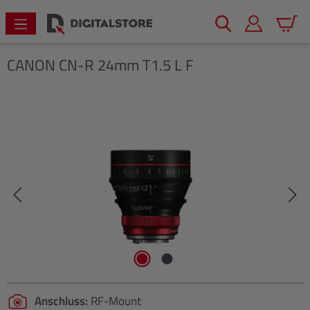
alt springen
Warenk
CANON
CN-R 24mm T1.5 L F
Bildergalerie überspringen
Anschluss:
RF-Mount