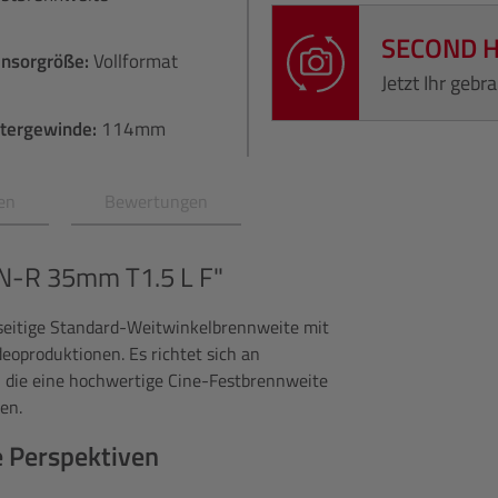
SECOND 
ensorgröße:
Vollformat
Jetzt Ihr geb
ltergewinde:
114mm
en
Bewertungen
N-R 35mm T1.5 L F"
seitige Standard-Weitwinkelbrennweite mit
deoproduktionen. Es richtet sich an
 die eine hochwertige Cine-Festbrennweite
en.
e Perspektiven