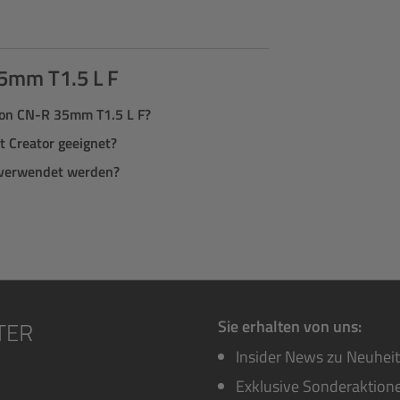
5mm T1.5 L F
non CN-R 35mm T1.5 L F?
t Creator geeignet?
 verwendet werden?
Sie erhalten von uns:
Insider News zu Neuhei
Exklusive Sonderaktione