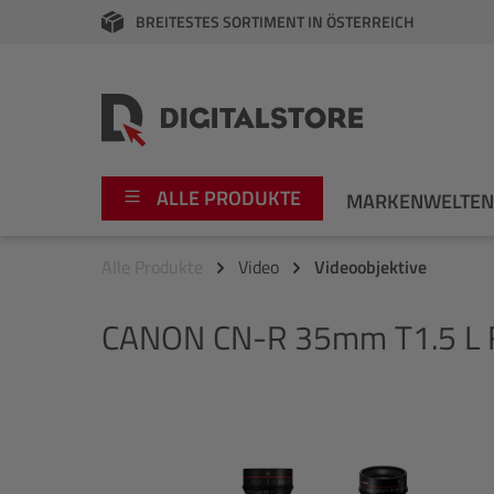
BREITESTES SORTIMENT IN ÖSTERREICH
springen
Zur Hauptnavigation springen
ALLE PRODUKTE
MARKENWELTE
Alle Produkte
Video
Videoobjektive
Foto
Canon
CANON
CN-R 35mm T1.5 L 
Video
Fujifilm
Audio
Leica Boutique
Bildergalerie überspringen
Apple
Nikon