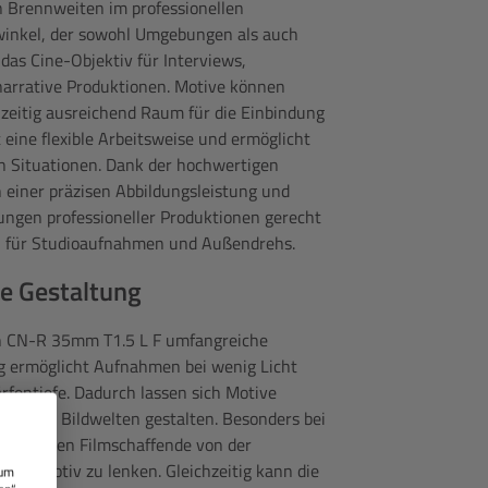
 Brennweiten im professionellen
dwinkel, der sowohl Umgebungen als auch
 das Cine-Objektiv für Interviews,
arrative Produktionen. Motive können
zeitig ausreichend Raum für die Einbindung
eine flexible Arbeitsweise und ermöglicht
en Situationen. Dank der hochwertigen
 einer präzisen Abbildungsleistung und
rungen professioneller Produktionen gerecht
en für Studioaufnahmen und Außendrehs.
ve Gestaltung
non CN-R 35mm T1.5 L F umfangreiche
ng ermöglicht Aufnahmen bei wenig Licht
rfentiefe. Dadurch lassen sich Motive
tische Bildwelten gestalten. Besonders bei
rofitieren Filmschaffende von der
Hauptmotiv zu lenken. Gleichzeitig kann die
 um