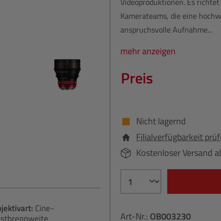
Videoproduktionen. Es richtet
Kamerateams, die eine hochwe
anspruchsvolle Aufnahme...
mehr anzeigen
Preis
Nicht lagernd
Filialverfügbarkeit prü
Kostenloser Versand a
jektivart:
Cine-
Art-Nr.:
OB003230
stbrennweite