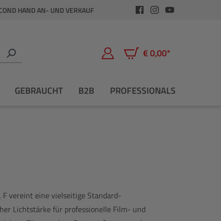
COND HAND AN- UND VERKAUF
€ 0,00*
Warenkorb enthält 0 Positio
GEBRAUCHT
B2B
PROFESSIONALS
 vereint eine vielseitige Standard-
r Lichtstärke für professionelle Film- und