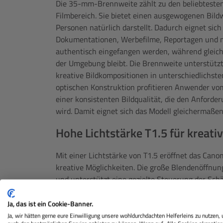
Die 35-mm-Brennweite zählt zu den beliebtesten
Filmbereich. Sie bietet einen ausgewogenen Bil
Personen natürlich darstellt. Dadurch eignet sich
Dokumentationen, Werbefilme, Reportagen und n
authentisch eingefangen werden, während gleich
der Umgebung bleibt. Die Brennweite unterstützt 
kreative Bildkompositionen in unterschiedlichst
optischen Konstruktion profitieren Anwender von
einer konsistenten Bildqualität, die den Anforde
wird. Damit eignet sich das Modell gleichermaß
Hohe Lichtstärke T1.5 für kreati
Mit einer Lichtstärke von T1.5 eröffnet das Ca
kreative Möglichkeiten. Die große Blendenöffnu
und unterstützt eine gezielte Steuerung der Schä
wirkungsvoll vom Hintergrund abheben und cineas
Interviews, Spielfilmen oder Werbeproduktionen p
Ja, das ist ein Cookie-Banner.
Möglichkeit, die Aufmerksamkeit gezielt auf das 
Ja, wir hätten gerne eure Einwilligung unsere wohldurchdachten Helferleins zu nutzen,