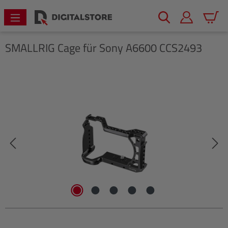
alt springen
Warenk
SMALLRIG
Cage für Sony A6600 CCS2493
Bildergalerie überspringen