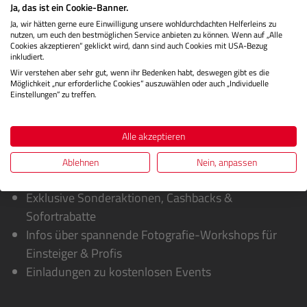
Ja, das ist ein Cookie-Banner.
Herstellerinformationen
Ja, wir hätten gerne eure Einwilligung unsere wohldurchdachten Helferleins zu
nutzen, um euch den bestmöglichen Service anbieten zu können. Wenn auf „Alle
Bewertungen
Cookies akzeptieren“ geklickt wird, dann sind auch Cookies mit USA-Bezug
inkludiert.
Wir verstehen aber sehr gut, wenn ihr Bedenken habt, deswegen gibt es die
Möglichkeit „nur erforderliche Cookies“ auszuwählen oder auch „Individuelle
Einstellungen“ zu treffen.
Alle akzeptieren
Ablehnen
Nein, anpassen
Sie erhalten von uns:
Exklusive Sonderaktionen, Cashbacks &
Sofortrabatte
Infos über spannende Fotografie-Workshops für
Einsteiger & Profis
Einladungen zu kostenlosen Events