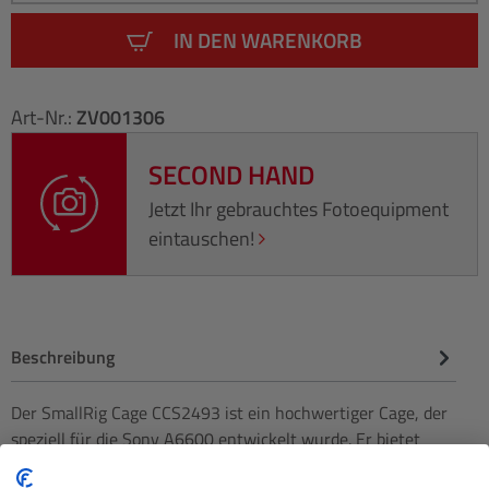
IN DEN WARENKORB
Art-Nr.:
ZV001306
SECOND HAND
Jetzt Ihr gebrauchtes Fotoequipment
eintauschen!
Beschreibung
Der SmallRig Cage CCS2493 ist ein hochwertiger Cage, der
speziell für die Sony A6600 entwickelt wurde. Er bietet
nicht nur z…
Mehr