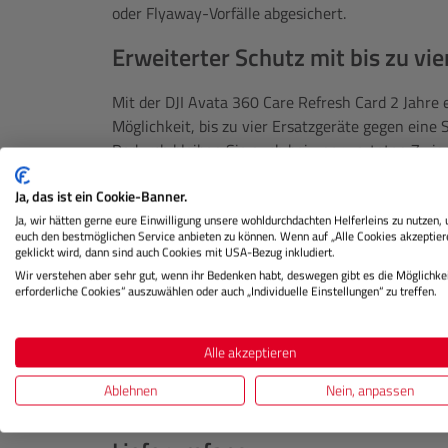
oder Flyaway-Vorfälle abgesichert.
Erweiterter Schutz mit bis zu vi
Mit der DJI Avata 360 Care Refresh Card 2 Jahre 
Möglichkeit, bis zu vier Ersatzgeräte gegen ein
Dadurch bleiben Sie auch bei unerwarteten Zwisch
bereitgestellten Ersatzgeräte entsprechen in Le
Ja, das ist ein Cookie-Banner.
nahezu neuwertigen Zustand.
Ja, wir hätten gerne eure Einwilligung unsere wohldurchdachten Helferleins zu nutzen,
Internationale Abdeckung und ex
euch den bestmöglichen Service anbieten zu können. Wenn auf „Alle Cookies akzeptier
geklickt wird, dann sind auch Cookies mit USA-Bezug inkludiert.
Wir verstehen aber sehr gut, wenn ihr Bedenken habt, deswegen gibt es die Möglichkei
Die DJI Avata 360 Care Refresh Card 2 Jahre umf
erforderliche Cookies“ auszuwählen oder auch „Individuelle Einstellungen“ zu treffen.
internationalen Reparaturservice, bevorzugten 
Service kann weltweit in autorisierten DJI Servi
Alle akzeptieren
Produkt über offizielle Vertriebskanäle erworben
innerhalb von 24 Stunden nach dem Kauf, wobei d
Ablehnen
Nein, anpassen
werden.