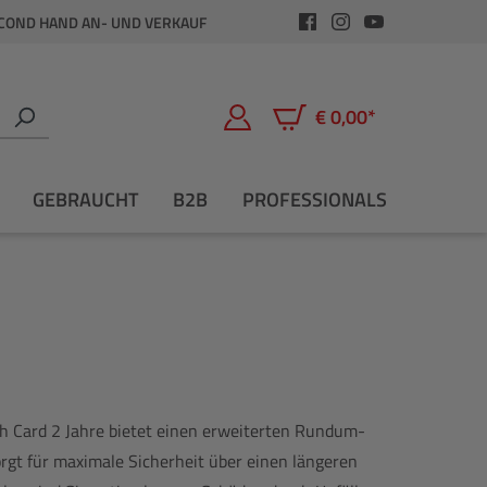
COND HAND AN- UND VERKAUF
€ 0,00*
Warenkorb enthält 0 Positio
GEBRAUCHT
B2B
PROFESSIONALS
sh Card 2 Jahre bietet einen erweiterten Rundum-
rgt für maximale Sicherheit über einen längeren