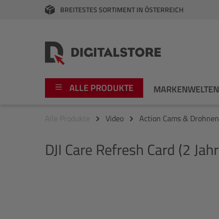
BREITESTES SORTIMENT IN ÖSTERREICH
springen
Zur Hauptnavigation springen
ALLE PRODUKTE
MARKENWELTE
Alle Produkte
Video
Action Cams & Drohnen
Foto
Canon
DJI
Care Refresh Card (2 Jahr
Video
Fujifilm
Audio
Leica Boutique
Bildergalerie überspringen
Apple
Nikon