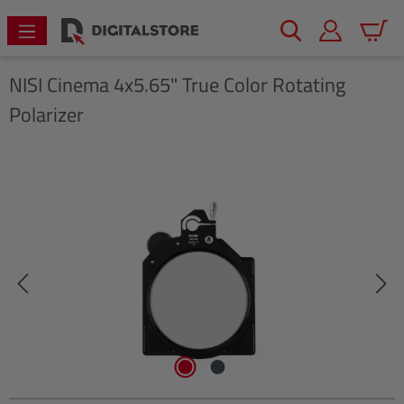
alt springen
Warenk
NISI
Cinema 4x5.65" True Color Rotating
Polarizer
Bildergalerie überspringen