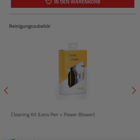
IN DEN WARENKORB
Produktgalerie überspringen
Reinigungszubehör
Cleaning Kit (Lens Pen + Power Blower)