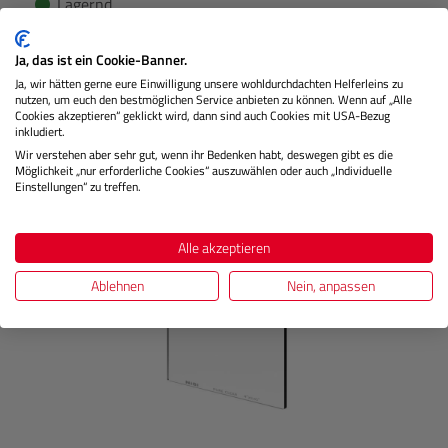
Lagernd
Ja, das ist ein Cookie-Banner.
€ 19,99
Preis
Ja, wir hätten gerne eure Einwilligung unsere wohldurchdachten Helferleins zu
nutzen, um euch den bestmöglichen Service anbieten zu können. Wenn auf „Alle
Regulärer
Cookies akzeptieren“ geklickt wird, dann sind auch Cookies mit USA-Bezug
IN DEN WARENKORB
inkludiert.
Wir verstehen aber sehr gut, wenn ihr Bedenken habt, deswegen gibt es die
Möglichkeit „nur erforderliche Cookies“ auszuwählen oder auch „Individuelle
Einstellungen“ zu treffen.
Produktgalerie überspringen
Kunden kauften auch
Alle akzeptieren
Ablehnen
Nein, anpassen