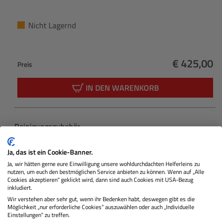
Nicht Lagernd
€ 425,00
Preis
Regulärer 
IN DEN WARENKORB
Produktgalerie überspringen
Reinigungszubehör
Ja, das ist ein Cookie-Banner.
Ja, wir hätten gerne eure Einwilligung unsere wohldurchdachten Helferleins zu
nutzen, um euch den bestmöglichen Service anbieten zu können. Wenn auf „Alle
Cookies akzeptieren“ geklickt wird, dann sind auch Cookies mit USA-Bezug
inkludiert.
Wir verstehen aber sehr gut, wenn ihr Bedenken habt, deswegen gibt es die
Möglichkeit „nur erforderliche Cookies“ auszuwählen oder auch „Individuelle
Einstellungen“ zu treffen.