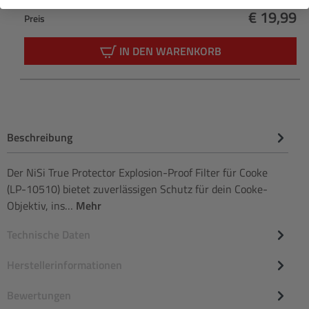
€ 19,99
Preis
Regulärer
IN DEN WARENKORB
Beschreibung
Der NiSi True Protector Explosion-Proof Filter für Cooke
(LP-10510) bietet zuverlässigen Schutz für dein Cooke-
Objektiv, ins…
Mehr
Technische Daten
Herstellerinformationen
Bewertungen