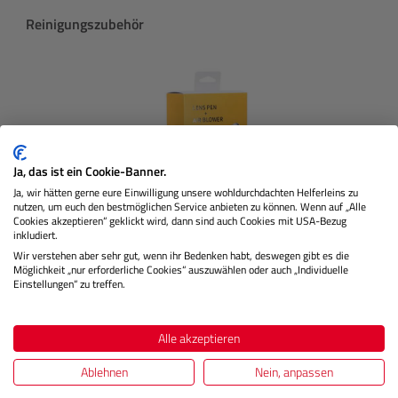
Produktgalerie überspringen
Reinigungszubehör
Ja, das ist ein Cookie-Banner.
Ja, wir hätten gerne eure Einwilligung unsere wohldurchdachten Helferleins zu
nutzen, um euch den bestmöglichen Service anbieten zu können. Wenn auf „Alle
Cookies akzeptieren“ geklickt wird, dann sind auch Cookies mit USA-Bezug
inkludiert.
Wir verstehen aber sehr gut, wenn ihr Bedenken habt, deswegen gibt es die
Möglichkeit „nur erforderliche Cookies“ auszuwählen oder auch „Individuelle
Cleaning Kit (Lens Pen + Power Blower)
Einstellungen“ zu treffen.
Alle akzeptieren
Lagernd
Ablehnen
Nein, anpassen