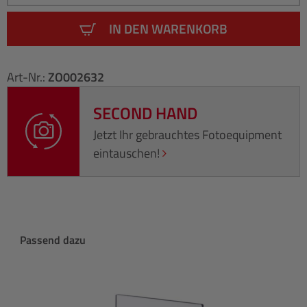
IN DEN WARENKORB
Art-Nr.:
ZO002632
SECOND HAND
Jetzt Ihr gebrauchtes Fotoequipment
eintauschen!
Produktgalerie überspringen
Passend dazu