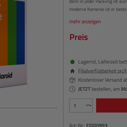
denn in jeder Packung ist auc
moderne Kameras ist er bestens
mehr anzeigen
Preis
Lagernd, Lieferzeit bet
Filialverfügbarkeit prü
Kostenloser Versand a
JETZT
bestellen, am
Mo
Art-Nr.:
FI000993