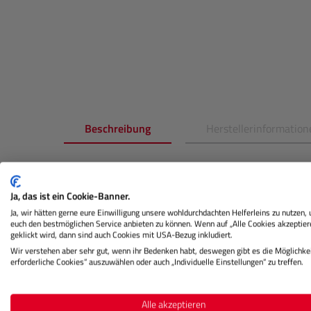
Beschreibung
Herstellerinformation
Produktinformationen "
POLAROI
Fotos)"
Ja, das ist ein Cookie-Banner.
Ja, wir hätten gerne eure Einwilligung unsere wohldurchdachten Helferleins zu nutzen,
euch den bestmöglichen Service anbieten zu können. Wenn auf „Alle Cookies akzeptier
Wie die legendären Polaroid-Kameras der 80er un
geklickt wird, dann sind auch Cookies mit USA-Bezug inkludiert.
Film großer Beliebtheit. Er passt perfekt zu die
Wir verstehen aber sehr gut, wenn ihr Bedenken habt, deswegen gibt es die Möglichkei
ist auch eine kleine Batterie enthalten. Aber au
erforderliche Cookies“ auszuwählen oder auch „Individuelle Einstellungen“ zu treffen.
geeignet. Denn der Polaroid i-Type Film ist nur d
kompatibel. In diesem Vorteilspack erhältst du 5
Alle akzeptieren