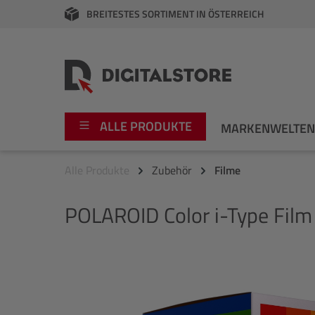
BREITESTES SORTIMENT IN ÖSTERREICH
springen
Zur Hauptnavigation springen
ALLE PRODUKTE
MARKENWELTE
Alle Produkte
Zubehör
Filme
Foto
Canon
POLAROID
Color i-Type Film
Video
Fujifilm
Audio
Leica Boutique
Bildergalerie überspringen
Apple
Nikon