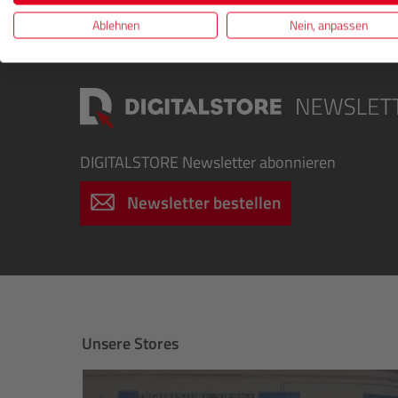
beeindruckenden Sofortbildern, die deine Erinn
Ablehnen
Nein, anpassen
DIGITALSTORE
Newsletter abonnieren
Newsletter bestellen
Unsere Stores