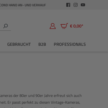
COND HAND AN- UND VERKAUF
€ 0,00*
Warenkorb enthält 0 Positio
GEBRAUCHT
B2B
PROFESSIONALS
Kameras der 80er und 90er Jahre erfreut sich auch
heit. Er passt perfekt zu diesen Vintage-Kameras,