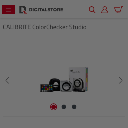
alt springen
Warenk
CALIBRITE
ColorChecker Studio
Bildergalerie überspringen