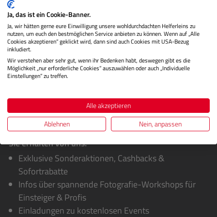
Die Monitorkalibrierung mit dem Calibrite ColorChecker
Ja, das ist ein Cookie-Banner.
Display bietet eine Lösung, um sicherzustellen, dass die
Ja, wir hätten gerne eure Einwilligung unsere wohldurchdachten Helferleins zu
Farben auf I…
Mehr
nutzen, um euch den bestmöglichen Service anbieten zu können. Wenn auf „Alle
Cookies akzeptieren“ geklickt wird, dann sind auch Cookies mit USA-Bezug
Bewertungen
inkludiert.
Wir verstehen aber sehr gut, wenn ihr Bedenken habt, deswegen gibt es die
Möglichkeit „nur erforderliche Cookies“ auszuwählen oder auch „Individuelle
Einstellungen“ zu treffen.
Alle akzeptieren
Ablehnen
Nein, anpassen
Sie erhalten von uns:
Exklusive Sonderaktionen, Cashbacks &
Sofortrabatte
Infos über spannende Fotografie-Workshops für
Einsteiger & Profis
Einladungen zu kostenlosen Events