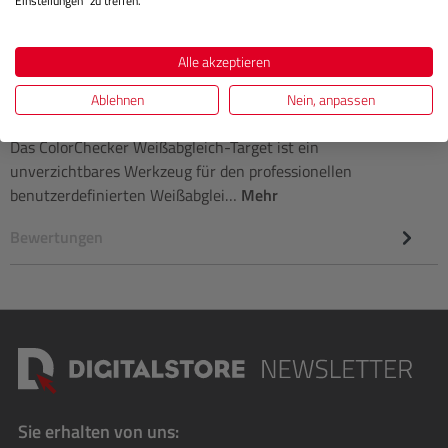
Einstellungen“ zu treffen.
Alle akzeptieren
Beschreibung
Ablehnen
Nein, anpassen
Das ColorChecker Weißabgleich-Target ist ein
unverzichtbares Werkzeug für den professionellen
benutzerdefinierten Weißabglei…
Mehr
Bewertungen
Sie erhalten von uns: