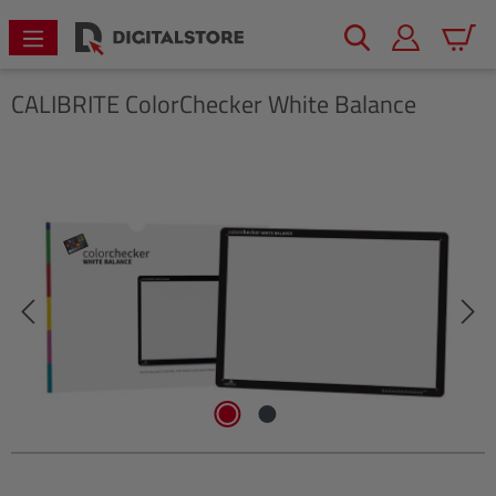
alt springen
Warenk
CALIBRITE
ColorChecker White Balance
Bildergalerie überspringen