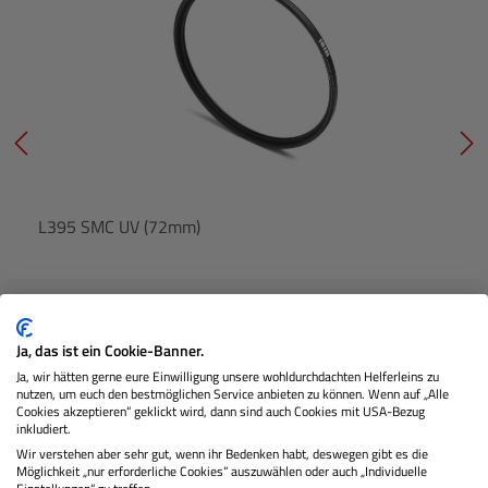
L395 SMC UV (72mm)
Lagernd
Ja, das ist ein Cookie-Banner.
Ja, wir hätten gerne eure Einwilligung unsere wohldurchdachten Helferleins zu
nutzen, um euch den bestmöglichen Service anbieten zu können. Wenn auf „Alle
€ 39,90
Preis
Cookies akzeptieren“ geklickt wird, dann sind auch Cookies mit USA-Bezug
Regulärer
inkludiert.
Wir verstehen aber sehr gut, wenn ihr Bedenken habt, deswegen gibt es die
IN DEN WARENKORB
Möglichkeit „nur erforderliche Cookies“ auszuwählen oder auch „Individuelle