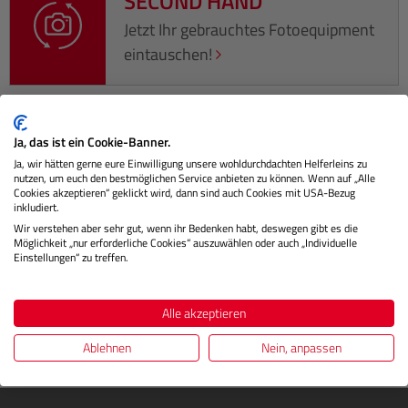
SECOND HAND
Jetzt Ihr gebrauchtes Fotoequipment
eintauschen!
Ja, das ist ein Cookie-Banner.
Beschreibung
Ja, wir hätten gerne eure Einwilligung unsere wohldurchdachten Helferleins zu
nutzen, um euch den bestmöglichen Service anbieten zu können. Wenn auf „Alle
Cookies akzeptieren“ geklickt wird, dann sind auch Cookies mit USA-Bezug
Das Sigma Contemporary 45mm F2.8 DG DN ermöglicht
inkludiert.
beeindruckende Bildergebnisse mit einem besonders
Wir verstehen aber sehr gut, wenn ihr Bedenken habt, deswegen gibt es die
ausdrucksstarken Bokeh.…
Mehr
Möglichkeit „nur erforderliche Cookies“ auszuwählen oder auch „Individuelle
Einstellungen“ zu treffen.
Herstellerinformationen
Alle akzeptieren
Bewertungen
Ablehnen
Nein, anpassen