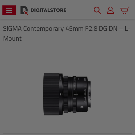
alt springen
Warenk
SIGMA
Contemporary 45mm F2.8 DG DN – L-
Mount
Bildergalerie überspringen