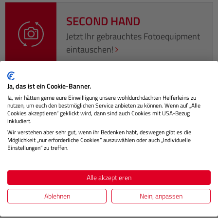
SECOND HAND
Jetzt Ihr gebrauchtes Fotoequipment
eintauschen!
Ja, das ist ein Cookie-Banner.
Ja, wir hätten gerne eure Einwilligung unsere wohldurchdachten Helferleins zu
Beschreibung
nutzen, um euch den bestmöglichen Service anbieten zu können. Wenn auf „Alle
Cookies akzeptieren“ geklickt wird, dann sind auch Cookies mit USA-Bezug
inkludiert.
Das Sigma Contemporary 56mm F1.4 DC DN ist ideal für
Wir verstehen aber sehr gut, wenn ihr Bedenken habt, deswegen gibt es die
spiegellose APS-C Kameras. Es bietet einen
Möglichkeit „nur erforderliche Cookies“ auszuwählen oder auch „Individuelle
Einstellungen“ zu treffen.
benutzerfreundlichen Bildwin…
Mehr
Herstellerinformationen
Alle akzeptieren
Bewertungen
Ablehnen
Nein, anpassen