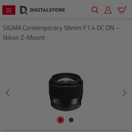
alt springen
Warenk
SIGMA
Contemporary 56mm F1.4 DC DN –
Nikon Z-Mount
Bildergalerie überspringen