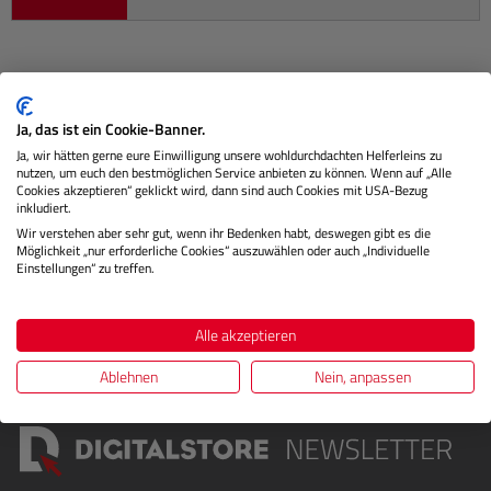
Beschreibung
Ja, das ist ein Cookie-Banner.
Ja, wir hätten gerne eure Einwilligung unsere wohldurchdachten Helferleins zu
Optimaler Schutz für Cine-/DV-Kameras Die DV Core Unit
nutzen, um euch den bestmöglichen Service anbieten zu können. Wenn auf „Alle
wurde speziell für die Aufnahme größerer Cine-Kameras
Cookies akzeptieren“ geklickt wird, dann sind auch Cookies mit USA-Bezug
inkludiert.
namhafter Herst…
Mehr
Wir verstehen aber sehr gut, wenn ihr Bedenken habt, deswegen gibt es die
Möglichkeit „nur erforderliche Cookies“ auszuwählen oder auch „Individuelle
Herstellerinformationen
Einstellungen“ zu treffen.
Bewertungen
Alle akzeptieren
Ablehnen
Nein, anpassen