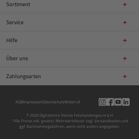
Sortiment
Service
Hilfe
Über uns
Zahlungsarten
AGB
Impressum
Datenschutz
Widerruf
© 2026 Digitalstore Vienna Fotohandelsges.m.b.H
* Alle Preise inkl. gesetzl. Mehrwertsteuer zzgl. Versandkosten und
ggf. Nachnahmegebühren, wenn nicht anders angegeben.