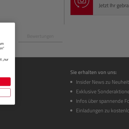
Jetzt Ihr geb
en
Bewertungen
 um
en“
t „nur
Sie erhalten von uns:
Insider News zu Neuhei
Exklusive Sonderaktione
Infos über spannende Fo
Einladungen zu kostenl