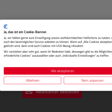
Beschreibung
Herstellerinformation
Ja, das ist ein Cookie-Banner.
Ja, wir hätten gerne eure Einwilligung unsere wohldurchdachten Helferleins zu nutzen,
euch den bestmöglichen Service anbieten zu können. Wenn auf „Alle Cookies akzeptier
geklickt wird, dann sind auch Cookies mit USA-Bezug inkludiert.
Wir verstehen aber sehr gut, wenn ihr Bedenken habt, deswegen gibt es die Möglichkei
erforderliche Cookies“ auszuwählen oder auch „Individuelle Einstellungen“ zu treffen.
Alle akzeptieren
DIGITALSTORE
Newsletter abonnieren
Ablehnen
Nein, anpassen
Newsletter bestellen