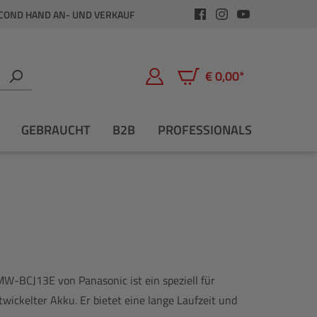
COND HAND AN- UND VERKAUF
€ 0,00*
Warenkorb enthält 0 Positio
GEBRAUCHT
B2B
PROFESSIONALS
-BCJ13E von Panasonic ist ein speziell für
ickelter Akku. Er bietet eine lange Laufzeit und