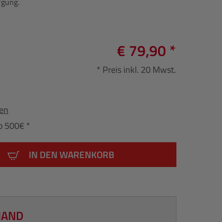
rgung.
€ 79,90 *
* Preis inkl. 20 Mwst.
fen
b 500€ *
IN DEN WARENKORB
HAND