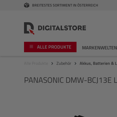
BREITESTES SORTIMENT IN ÖSTERREICH
springen
Zur Hauptnavigation springen
ALLE PRODUKTE
MARKENWELTE
Alle Produkte
Zubehör
Akkus, Batterien & 
Foto
Canon
PANASONIC
DMW-BCJ13E Li
Video
Fujifilm
Audio
Leica Boutique
Bildergalerie überspringen
Apple
Nikon