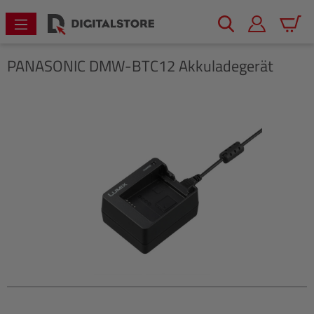
alt springen
Warenk
PANASONIC
DMW-BTC12 Akkuladegerät
Bildergalerie überspringen