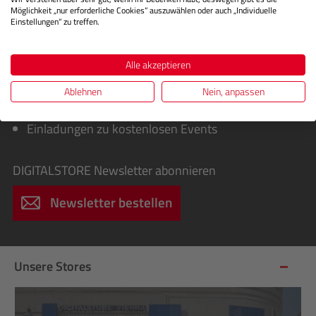
Möglichkeit „nur erforderliche Cookies“ auszuwählen oder auch „Individuelle
Einstellungen“ zu treffen.
Sie erhalten von uns:
Exklusive Sonderaktionen, Cashbacks &
Alle akzeptieren
Sofortrabatte
Infos über spannende Fotografie-Workshops für
Ablehnen
Nein, anpassen
Einsteiger & Profis
Einladungen zu kostenlosen Events
DIGITALSTORE
Newsletter abonnieren
Newsletter bestellen
Unsere Stores