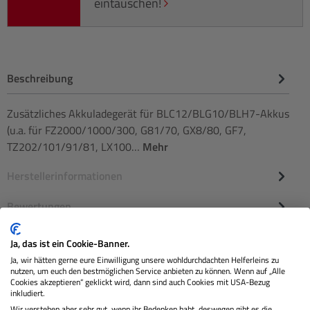
eintauschen!
Beschreibung
Zusätzliches Akkuladegerät für BLC12/BLG10/BLH7-Akkus
(u.a. für FZ2000/1000/300, G81/70, GX8/80, GF7,
TZ202/101/91/81, LX100…
Mehr
Herstellerinformationen
Bewertungen
Ja, das ist ein Cookie-Banner.
Ja, wir hätten gerne eure Einwilligung unsere wohldurchdachten Helferleins zu
nutzen, um euch den bestmöglichen Service anbieten zu können. Wenn auf „Alle
Cookies akzeptieren“ geklickt wird, dann sind auch Cookies mit USA-Bezug
inkludiert.
Wir verstehen aber sehr gut, wenn ihr Bedenken habt, deswegen gibt es die