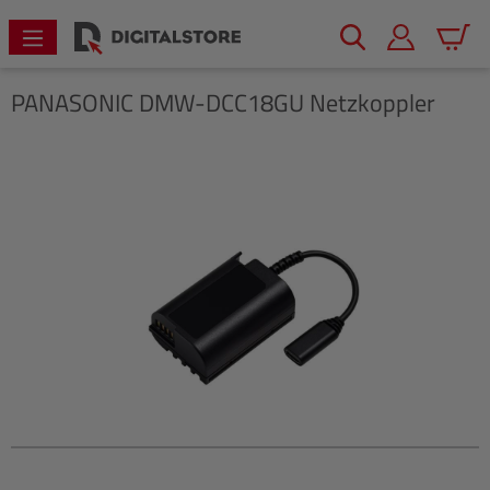
alt springen
Warenk
PANASONIC
DMW-DCC18GU Netzkoppler
Bildergalerie überspringen