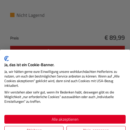
Nicht Lagernd
€ 89,99
Preis
Regulärer
IN DEN WARENKORB
Ja, das ist ein Cookie-Banner.
Ja, wir hätten gerne eure Einwilligung unsere wohldurchdachten Helferleins zu
nutzen, um euch den bestmöglichen Service anbieten zu können. Wenn auf „Alle
Cookies akzeptieren“ geklickt wird, dann sind auch Cookies mit USA-Bezug
inkludiert.
Beschreibung
Wir verstehen aber sehr gut, wenn ihr Bedenken habt, deswegen gibt es die
Möglichkeit „nur erforderliche Cookies“ auszuwählen oder auch „Individuelle
Einstellungen“ zu treffen.
Dieser Koppler ermöglicht die Stromversorgung über USB-C
(oder DMW-AC11E) und ist kompatibel mit den Modellen
S9, GH7, S5, S…
Mehr
Alle akzeptieren
Herstellerinformationen