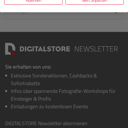
Ablehnen
Nein, anpassen
Bewertungen
Sie erhalten von uns:
Exklusive Sonderaktionen, Cashbacks &
Sofortrabatte
Infos über spannende Fotografie-Workshops für
Einsteiger & Profis
Einladungen zu kostenlosen Events
DIGITALSTORE
Newsletter abonnieren