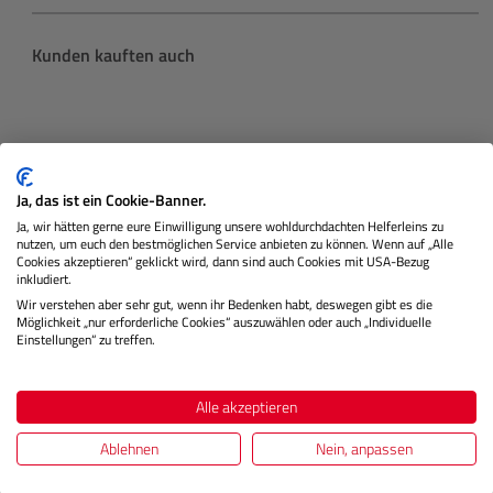
Produktgalerie überspringen
Kunden kauften auch
Ja, das ist ein Cookie-Banner.
Ja, wir hätten gerne eure Einwilligung unsere wohldurchdachten Helferleins zu
nutzen, um euch den bestmöglichen Service anbieten zu können. Wenn auf „Alle
Cookies akzeptieren“ geklickt wird, dann sind auch Cookies mit USA-Bezug
inkludiert.
Wir verstehen aber sehr gut, wenn ihr Bedenken habt, deswegen gibt es die
Möglichkeit „nur erforderliche Cookies“ auszuwählen oder auch „Individuelle
Einstellungen“ zu treffen.
EOS R8 Gehäuse
Alle akzeptieren
Ablehnen
Nein, anpassen
Lagernd