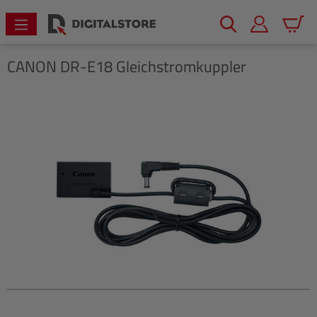
alt springen
Warenk
CANON
DR-E18 Gleichstromkuppler
Bildergalerie überspringen