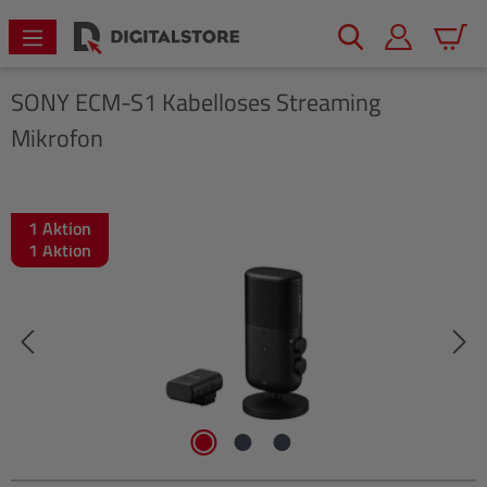
alt springen
Warenk
SONY
ECM-S1 Kabelloses Streaming
Mikrofon
1 Aktion
Bildergalerie überspringen
1 Aktion