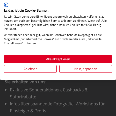
Beschreibung
Ja, das ist ein Cookie-Banner.
Ja, wir hätten gerne eure Einwilligung unsere wohldurchdachten Helferleins zu
Herstellerinformationen
nutzen, um euch den bestmöglichen Service anbieten zu können. Wenn auf „Alle
Cookies akzeptieren“ geklickt wird, dann sind auch Cookies mit USA-Bezug
inkludiert.
Bewertungen
Wir verstehen aber sehr gut, wenn ihr Bedenken habt, deswegen gibt es die
Möglichkeit „nur erforderliche Cookies“ auszuwählen oder auch „Individuelle
Einstellungen“ zu treffen.
Alle akzeptieren
Ablehnen
Nein, anpassen
Sie erhalten von uns:
Exklusive Sonderaktionen, Cashbacks &
Sofortrabatte
Infos über spannende Fotografie-Workshops für
Einsteiger & Profis