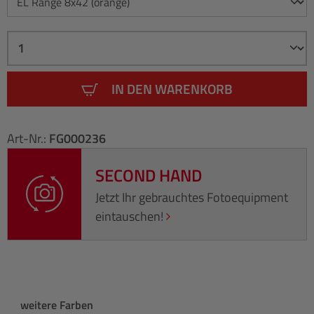
IN DEN WARENKORB
Art-Nr.:
FG000236
SECOND HAND
Jetzt Ihr gebrauchtes Fotoequipment
eintauschen!
Produktgalerie überspringen
weitere Farben