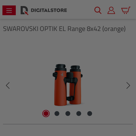
alt springen
Warenk
SWAROVSKI OPTIK
EL Range 8x42 (orange)
Bildergalerie überspringen