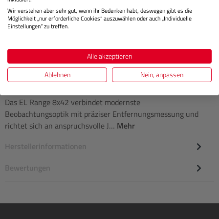
Regulärer Pr
Wir verstehen aber sehr gut, wenn ihr Bedenken habt, deswegen gibt es die
IN DEN WARENKORB
Möglichkeit „nur erforderliche Cookies“ auszuwählen oder auch „Individuelle
Einstellungen“ zu treffen.
Alle akzeptieren
Ablehnen
Nein, anpassen
Beschreibung
Das EL Range 8x42 verbindet modernste
Beobachtungsoptik mit präziser Entfernungsmessung und
richtet sich an anspruchsvolle J…
Mehr
Herstellerinformationen
Bewertungen