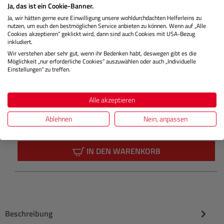
Ja, das ist ein Cookie-Banner.
Ja, wir hätten gerne eure Einwilligung unsere wohldurchdachten Helferleins zu
nutzen, um euch den bestmöglichen Service anbieten zu können. Wenn auf „Alle
Cookies akzeptieren“ geklickt wird, dann sind auch Cookies mit USA-Bezug
inkludiert.
AV PRO SD V30 128 GB
Wir verstehen aber sehr gut, wenn ihr Bedenken habt, deswegen gibt es die
Möglichkeit „nur erforderliche Cookies“ auszuwählen oder auch „Individuelle
Einstellungen“ zu treffen.
Lagernd
Alle akzeptieren
Ablehnen
Nein, anpassen
€ 33,90
Preis
Regulärer
IN DEN WARENKORB
Beschreibung