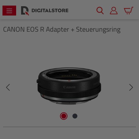
alt springen
Warenk
CANON
EOS R Adapter + Steuerungsring
Bildergalerie überspringen