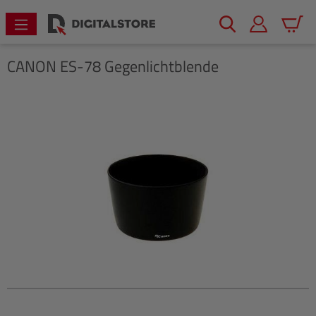
alt springen
Warenk
CANON
ES-78 Gegenlichtblende
Bildergalerie überspringen