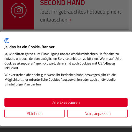
SECOND HAND
Jetzt Ihr gebrauchtes Fotoequipment
eintauschen!
Ja, das ist ein Cookie-Banner.
Beschreibung
Ja, wir hätten gerne eure Einwilligung unsere wohldurchdachten Helferleins zu
nutzen, um euch den bestmöglichen Service anbieten zu können. Wenn auf „Alle
Cookies akzeptieren“ geklickt wird, dann sind auch Cookies mit USA-Bezug
Mit dem Videoneiger VA-5 wird das ET-Stativ zum
inkludiert.
optimalen Videostativ. Diese Stative sind bereits ab Werk
Wir verstehen aber sehr gut, wenn ihr Bedenken habt, deswegen gibt es die
Möglichkeit „nur erforderliche Cookies“ auszuwählen oder auch „Individuelle
mit einem Videonei…
Mehr
Einstellungen“ zu treffen.
Herstellerinformationen
Alle akzeptieren
Bewertungen
Ablehnen
Nein, anpassen