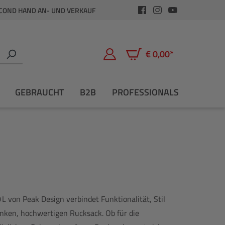
COND HAND AN- UND VERKAUF
€ 0,00*
Warenkorb enthält 0 Positio
GEBRAUCHT
B2B
PROFESSIONALS
L von Peak Design verbindet Funktionalität, Stil
lanken, hochwertigen Rucksack. Ob für die