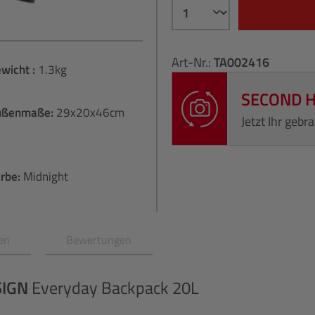
Art-Nr.:
TA002416
wicht :
1.3kg
SECOND 
ußenmaße:
29x20x46cm
Jetzt Ihr geb
rbe:
Midnight
en
Bewertungen
SIGN
Everyday Backpack 20L