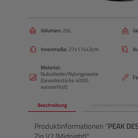
Volumen:
20L
Ge
Innenmaße:
27x17x43cm
A
Material:
Nubukleder/Nylongewebe
Fa
(Gewebestärke 400D,
wasserfest)
Beschreibung
Herstellerinformation
Produktinformationen "
PEAK DE
Zip V2 (Midnight)"