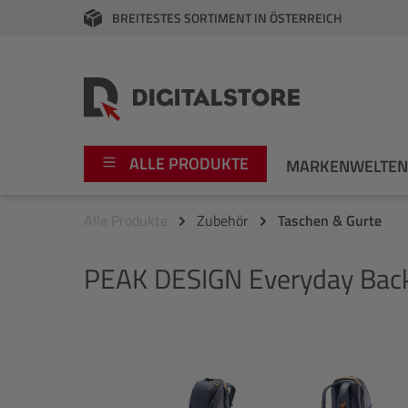
BREITESTES SORTIMENT IN ÖSTERREICH
springen
Zur Hauptnavigation springen
ALLE PRODUKTE
MARKENWELTE
Alle Produkte
Zubehör
Taschen & Gurte
Foto
Canon
PEAK DESIGN
Everyday Back
Video
Fujifilm
Audio
Leica Boutique
Bildergalerie überspringen
Apple
Nikon