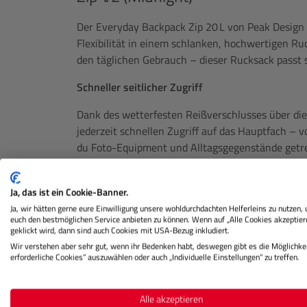
Der Everyday Backpack Zip 20 L von Peak Design v
Flexibilität in einem schlanken, hochwertigen R
den täglichen Gebrauch – dieser Rucksack passt 
Schneller seitlicher Zugriff
Dank des wetterfesten Reißverschlusses über di
jederzeit schnellen Zugriff auf das Hauptfach – 
du Foto-Equipment und Alltagsgegenstände get
voneinander erreichen. Die ergonomischen Trage
Tragekomfort, selbst bei längeren Touren.
Ja, das ist ein Cookie-Banner.
Individuell anpassbares Hauptfach
Ja, wir hätten gerne eure Einwilligung unsere wohldurchdachten Helferleins zu nutzen,
euch den bestmöglichen Service anbieten zu können. Wenn auf „Alle Cookies akzeptier
geklickt wird, dann sind auch Cookies mit USA-Bezug inkludiert.
Die beiden FlexFold-Teiler machen das Hauptfach 
Wir verstehen aber sehr gut, wenn ihr Bedenken habt, deswegen gibt es die Möglichkei
deine Kameraausrüstung an – von spiegellosen 
erforderliche Cookies“ auszuwählen oder auch „Individuelle Einstellungen“ zu treffen.
oder nutze ihn gleichzeitig für alltägliche Gegenst
ausklappen oder komplett entfernen und bieten s
Alle akzeptieren
Organisationsmöglichkeiten.