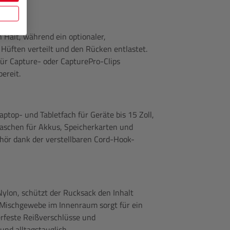
 Halt, während ein optionaler,
 Hüften verteilt und den Rücken entlastet.
ür Capture- oder CapturePro-Clips
bereit.
ptop- und Tabletfach für Geräte bis 15 Zoll,
aschen für Akkus, Speicherkarten und
hör dank der verstellbaren Cord-Hook-
Nylon, schützt der Rucksack den Inhalt
-Mischgewebe im Innenraum sorgt für ein
rfeste Reißverschlüsse und
nd alltagstauglich.