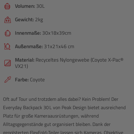
Volumen:
30L
Gewicht:
2kg
Innenmaße:
30x18x39cm
Außenmaße:
31x21x46 cm
Material:
Recyceltes Nylongewebe (Coyote X-Pac®
VX21)
Farbe:
Coyote
Oft auf Tour und trotzdem alles dabei? Kein Problem! Der
Everyday Backpack 30 L von Peak Design bietet ausreichend
Platz für große Kameraausrüstungen, während
Alltagsgegenstände gut organisiert bleiben. Dank der
gepolsterten FlexFold-Teiler lassen sich Kameras, Objektive