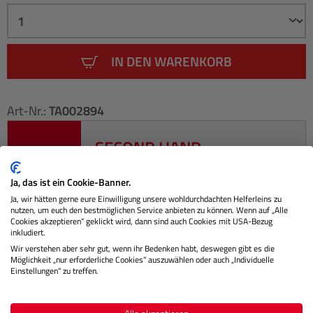
IN DEN WARENKORB
Art-Nr.:
TA002894
SECOND HAND
Jetzt Ihr gebrauchtes Fotoequipment
Ja, das ist ein Cookie-Banner.
eintauschen!
Ja, wir hätten gerne eure Einwilligung unsere wohldurchdachten Helferleins zu
nutzen, um euch den bestmöglichen Service anbieten zu können. Wenn auf „Alle
Cookies akzeptieren“ geklickt wird, dann sind auch Cookies mit USA-Bezug
inkludiert.
Wir verstehen aber sehr gut, wenn ihr Bedenken habt, deswegen gibt es die
Möglichkeit „nur erforderliche Cookies“ auszuwählen oder auch „Individuelle
Beschreibung
Einstellungen“ zu treffen.
Oft auf Tour und trotzdem alles dabei? Kein Problem! Der