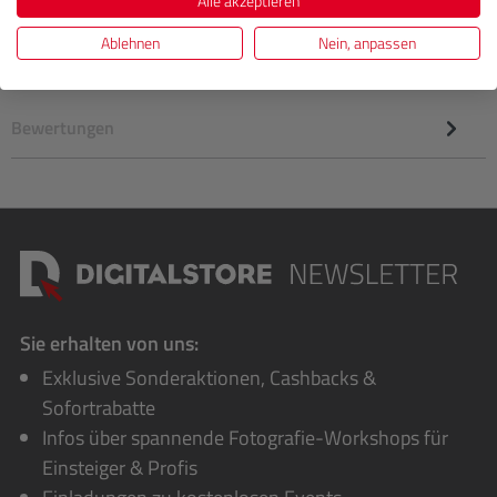
Alle akzeptieren
Everyday Backpack 30 L von Peak Design bietet
ausreichend Platz für…
Mehr
Ablehnen
Nein, anpassen
Herstellerinformationen
Bewertungen
Sie erhalten von uns:
Exklusive Sonderaktionen, Cashbacks &
Sofortrabatte
Infos über spannende Fotografie-Workshops für
Einsteiger & Profis