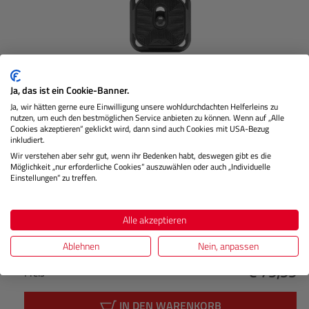
Ja, das ist ein Cookie-Banner.
Ja, wir hätten gerne eure Einwilligung unsere wohldurchdachten Helferleins zu
nutzen, um euch den bestmöglichen Service anbieten zu können. Wenn auf „Alle
Cookies akzeptieren“ geklickt wird, dann sind auch Cookies mit USA-Bezug
inkludiert.
Wir verstehen aber sehr gut, wenn ihr Bedenken habt, deswegen gibt es die
Capture Camera Clip v3 inkl. Platte (Schwarz)
Möglichkeit „nur erforderliche Cookies“ auszuwählen oder auch „Individuelle
Einstellungen“ zu treffen.
Lagernd
Alle akzeptieren
Ablehnen
Nein, anpassen
€ 79,99
Preis
Regulärer
IN DEN WARENKORB