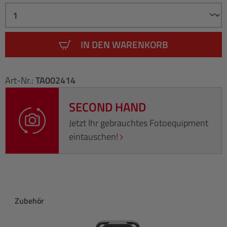
IN DEN WARENKORB
Art-Nr.:
TA002414
SECOND HAND
Jetzt Ihr gebrauchtes Fotoequipment
eintauschen!
Produktgalerie überspringen
Zubehör