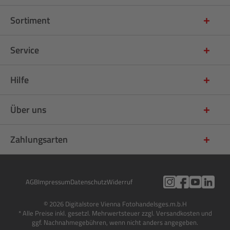
Sortiment
Service
Hilfe
Über uns
Zahlungsarten
AGB
Impressum
Datenschutz
Widerruf
© 2026 Digitalstore Vienna Fotohandelsges.m.b.H
* Alle Preise inkl. gesetzl. Mehrwertsteuer zzgl. Versandkosten und
ggf. Nachnahmegebühren, wenn nicht anders angegeben.