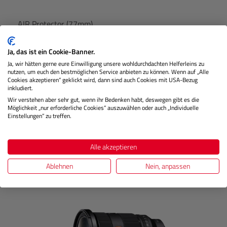
AIR Protector (77mm)
Ja, das ist ein Cookie-Banner.
Ja, wir hätten gerne eure Einwilligung unsere wohldurchdachten Helferleins zu
Lagernd
nutzen, um euch den bestmöglichen Service anbieten zu können. Wenn auf „Alle
Cookies akzeptieren“ geklickt wird, dann sind auch Cookies mit USA-Bezug
inkludiert.
Wir verstehen aber sehr gut, wenn ihr Bedenken habt, deswegen gibt es die
€ 64,99
Preis
Möglichkeit „nur erforderliche Cookies“ auszuwählen oder auch „Individuelle
Regulärer
Einstellungen“ zu treffen.
IN DEN WARENKORB
Alle akzeptieren
Ablehnen
Nein, anpassen
Produktgalerie überspringen
Kunden kauften auch