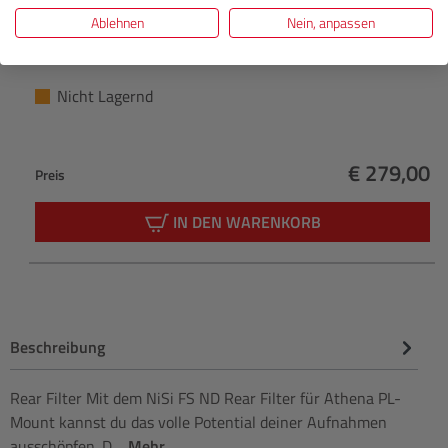
Athena Prime Hartschalenkoffer (9 Objektive)
Ablehnen
Nein, anpassen
Nicht Lagernd
€ 279,00
Preis
Regulärer 
IN DEN WARENKORB
Beschreibung
Rear Filter Mit dem NiSi FS ND Rear Filter für Athena PL-
Mount kannst du das volle Potential deiner Aufnahmen
ausschöpfen. D…
Mehr