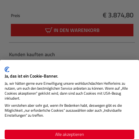
€ 3.874,80
Preis
Regulärer Pr
IN DEN WARENKORB
Produktgalerie überspringen
Kunden kauften auch
Ja, das ist ein Cookie-Banner.
Ja, wir hätten gerne eure Einwilligung unsere wohldurchdachten Helferleins zu
nutzen, um euch den bestmöglichen Service anbieten zu können. Wenn auf „Alle
Cookies akzeptieren“ geklickt wird, dann sind auch Cookies mit USA-Bezug
inkludiert.
Wir verstehen aber sehr gut, wenn ihr Bedenken habt, deswegen gibt es die
Möglichkeit „nur erforderliche Cookies“ auszuwählen oder auch „Individuelle
Einstellungen“ zu treffen.
Alle akzeptieren