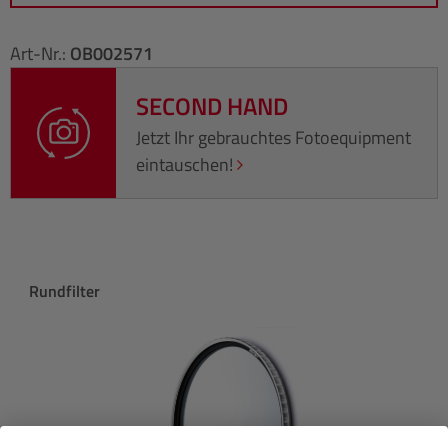
Art-Nr.:
OB002571
SECOND HAND
Jetzt Ihr gebrauchtes Fotoequipment
eintauschen!
Produktgalerie überspringen
Rundfilter