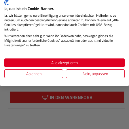
Ja, das ist ein Cookie-Banner.
Ja, wir hätten gerne eure Einwilligung unsere wohldurchdachten Helferleins zu
nutzen, um euch den bestmöglichen Service anbieten zu können. Wenn auf „Alle
Cookies akzeptieren“ geklickt wird, dann sind auch Cookies mit USA-Bezug
inkludiert.
AIR UV silber (82mm)
Wir verstehen aber sehr gut, wenn ihr Bedenken habt, deswegen gibt es die
Möglichkeit „nur erforderliche Cookies“ auszuwählen oder auch „Individuelle
Einstellungen“ zu treffen.
Lagernd
Alle akzeptieren
Ablehnen
Nein, anpassen
€ 94,99
Preis
Regulärer
IN DEN WARENKORB