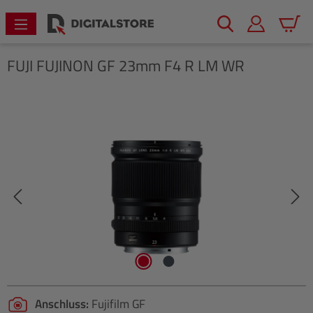
alt springen
Warenk
FUJI
FUJINON GF 23mm F4 R LM WR
Bildergalerie überspringen
Anschluss:
Fujifilm GF