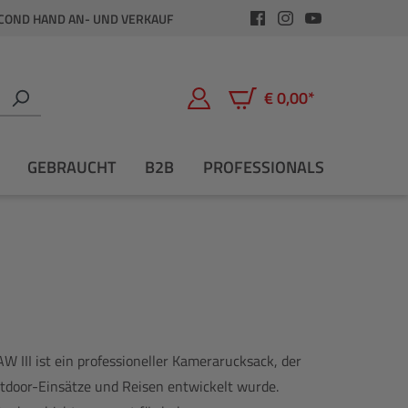
COND HAND AN- UND VERKAUF
€ 0,00*
Warenkorb enthält 0 Positio
GEBRAUCHT
B2B
PROFESSIONALS
W III ist ein professioneller Kamerarucksack, der
utdoor-Einsätze und Reisen entwickelt wurde.