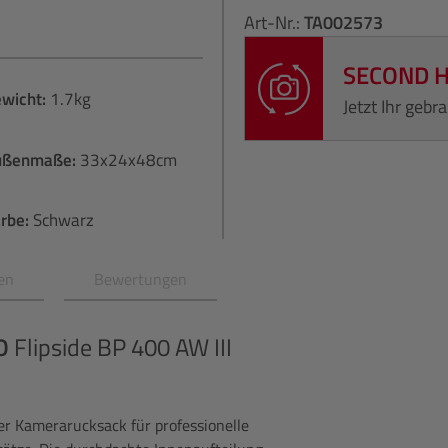
Art-Nr.:
TA002573
SECOND 
wicht:
1.7kg
Jetzt Ihr geb
ußenmaße:
33x24x48cm
rbe:
Schwarz
en
Bewertungen
O
Flipside BP 400 AW III
ter Kamerarucksack für professionelle