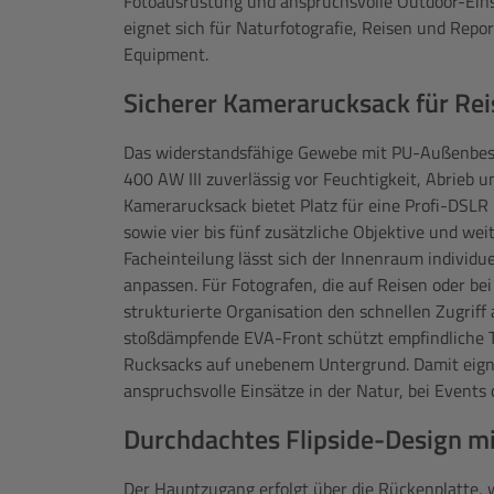
Fotoausrüstung und anspruchsvolle Outdoor-Eins
eignet sich für Naturfotografie, Reisen und Re
Equipment.
Sicherer Kamerarucksack für Re
Das widerstandsfähige Gewebe mit PU-Außenbesc
400 AW III zuverlässig vor Feuchtigkeit, Abrieb
Kamerarucksack bietet Platz für eine Profi-DS
sowie vier bis fünf zusätzliche Objektive und weit
Facheinteilung lässt sich der Innenraum individ
anpassen. Für Fotografen, die auf Reisen oder bei
strukturierte Organisation den schnellen Zugriff
stoßdämpfende EVA-Front schützt empfindliche T
Rucksacks auf unebenem Untergrund. Damit eigne
anspruchsvolle Einsätze in der Natur, bei Events
Durchdachtes Flipside-Design mi
Der Hauptzugang erfolgt über die Rückenplatte,