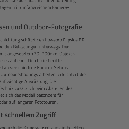
ätze. Die durchdachte Innenaufteilung
portagen mit umfangreichem Kamera-
isen und Outdoor-Fotografie
hichtung schützt den Lowepro Flipside BP
 und den Belastungen unterwegs. Der
LR mit angesetztem 70–200mm-Objektiv
eres Zubehör. Durch die flexible
uell an verschiedene Kamera-Setups
 Outdoor-Shootings arbeiten, erleichtert die
 auf wichtige Ausrüstung. Die
echnik zusätzlich beim Abstellen des
t sich das Modell besonders für
 oder auf längeren Fototouren.
t schnellem Zugriff
 wodurch die Kameraausrüstung in belebten