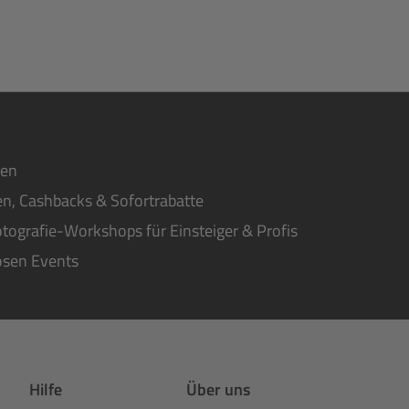
ten
n, Cashbacks & Sofortrabatte
tografie-Workshops für Einsteiger & Profis
osen Events
Hilfe
Über uns