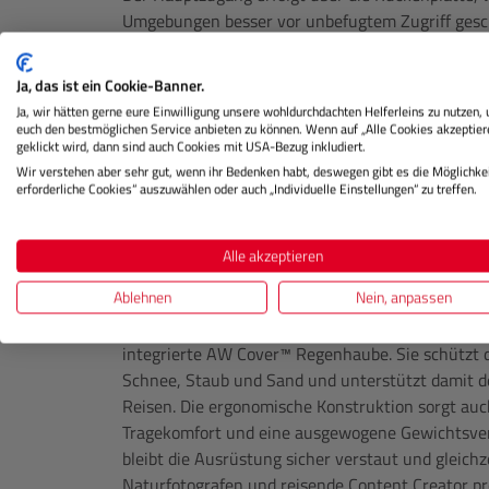
Umgebungen besser vor unbefugtem Zugriff gesch
Flipside BP 400 AW III einfach abgelegt, sodass 
erreichbar ist. Zusätzlich ermöglicht der seitlich
Ja, das ist ein Cookie-Banner.
den Kamerarucksack vollständig abzunehmen. Ger
Ja, wir hätten gerne eure Einwilligung unsere wohldurchdachten Helferleins zu nutzen,
oder Reportagefotografie spart dies wertvolle Zei
euch den bestmöglichen Service anbieten zu können. Wenn auf „Alle Cookies akzeptier
geklickt wird, dann sind auch Cookies mit USA-Bezug inkludiert.
einen Laptop bis 15 Zoll vor Stößen und hält ihn 
Wir verstehen aber sehr gut, wenn ihr Bedenken habt, deswegen gibt es die Möglichkei
steht ein separates Fach für ein bis zu 10 Zoll gr
erforderliche Cookies“ auszuwählen oder auch „Individuelle Einstellungen“ zu treffen.
das Modell auch für Content Creator, die Bildmat
YouTube und Social Media direkt organisieren mö
Alle akzeptieren
Wetterschutz und hoher Tragekom
Ablehnen
Nein, anpassen
Für wechselnde Wetterbedingungen verfügt der L
integrierte AW Cover™ Regenhaube. Sie schützt 
Schnee, Staub und Sand und unterstützt damit d
Reisen. Die ergonomische Konstruktion sorgt au
Tragekomfort und eine ausgewogene Gewichtsver
bleibt die Ausrüstung sicher verstaut und gleichz
Naturfotografen und reisende Content Creator pr