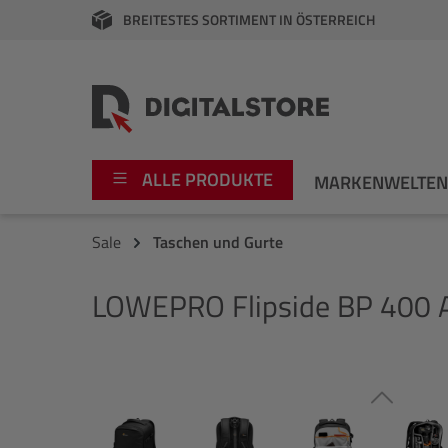
BREITESTES SORTIMENT IN ÖSTERREICH
springen
Zur Hauptnavigation springen
ALLE PRODUKTE
MARKENWELTE
Sale
Taschen und Gurte
Foto
Canon
LOWEPRO
Flipside BP 400 A
Video
Fujifilm
Audio
Leica Boutique
Bildergalerie überspringen
Apple
Nikon