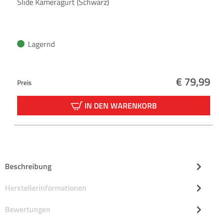
Slide Kameragurt (Schwarz)
Lagernd
€ 79,99
Preis
Regulärer
IN DEN WARENKORB
Beschreibung
Herstellerinformationen
Bewertungen