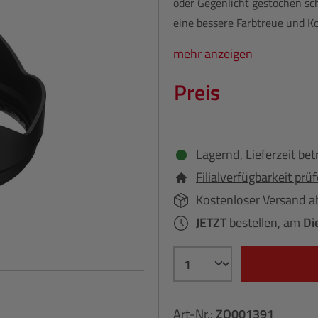
oder Gegenlicht gestochen scha
eine bessere Farbtreue und K
mehr anzeigen
Preis
Lagernd, Lieferzeit bet
Filialverfügbarkeit prü
Kostenloser Versand a
JETZT
bestellen, am
Di
Art-Nr.:
ZO001391