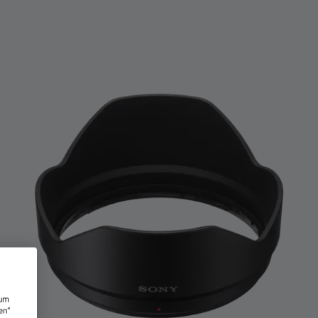
 um
en“