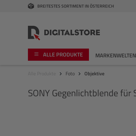
BREITESTES SORTIMENT IN ÖSTERREICH
springen
Zur Hauptnavigation springen
ALLE PRODUKTE
MARKENWELTE
Alle Produkte
Foto
Objektive
Foto
Canon
SONY
Gegenlichtblende fü
Video
Fujifilm
Audio
Leica Boutique
Bildergalerie überspringen
Apple
Nikon