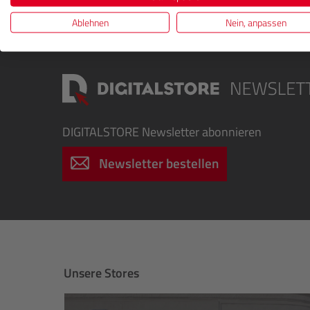
sorgen für eine bessere Farbtreue und Kontraste
Ablehnen
Nein, anpassen
DIGITALSTORE
Newsletter abonnieren
Newsletter bestellen
Unsere Stores