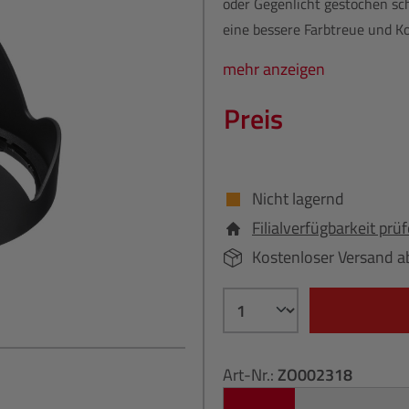
oder Gegenlicht gestochen scha
eine bessere Farbtreue und K
mehr anzeigen
Preis
Nicht lagernd
Filialverfügbarkeit prü
Kostenloser Versand a
Art-Nr.:
ZO002318