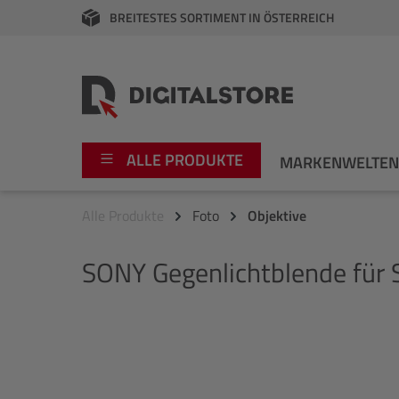
BREITESTES SORTIMENT IN ÖSTERREICH
springen
Zur Hauptnavigation springen
ALLE PRODUKTE
MARKENWELTE
Alle Produkte
Foto
Objektive
Foto
Canon
SONY
Gegenlichtblende für
Video
Fujifilm
Audio
Leica Boutique
Bildergalerie überspringen
Apple
Nikon