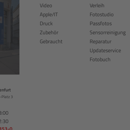
Video
Verleih
Apple/IT
Fotostudio
Druck
Passfotos
Zubehör
Sensorreinigung
Gebraucht
Reparatur
Updateservice
Fotobuch
enfurt
-Platz 3
8:00
2:30
 353-0