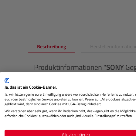
Beschreibung
Herstellerinformation
Produktinformationen "
SONY
Geg
24-240mm F3.5-6.3 OSS"
Ja, das ist ein Cookie-Banner.
Diese Gegenlichtblende wurde speziell für das 
Ja, wir hätten gerne eure Einwilligung unsere wohldurchdachten Helferleins zu nutzen,
und passt perfekt auf den Objektivring. Sie ist i
euch den bestmöglichen Service anbieten zu können. Wenn auf „Alle Cookies akzeptier
geklickt wird, dann sind auch Cookies mit USA-Bezug inkludiert.
dem Objektiv ein professionelles Aussehen.
Wir verstehen aber sehr gut, wenn ihr Bedenken habt, deswegen gibt es die Möglichkei
erforderliche Cookies“ auszuwählen oder auch „Individuelle Einstellungen“ zu treffen.
Diese Gegenlichtblende wurde entwickelt, um un
so eine bessere Bildqualität zu ermöglichen. Mit 
hellem Sonnenlicht oder Gegenlicht gestochen scha
Alle akzeptieren