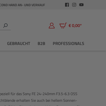
COND HAND AN- UND VERKAUF
€ 0,00*
Warenkorb enthält 0 Positio
GEBRAUCHT
B2B
PROFESSIONALS
peziell für das Sony FE 24-240mm F3.5-6.3 OSS
ichtblende erhalten Sie auch bei hellem Sonnen-