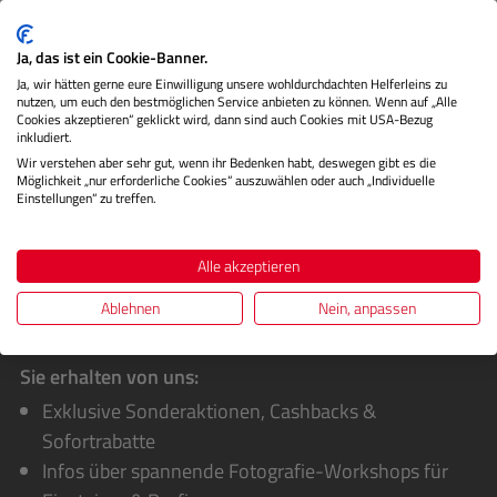
Der Fujifilm H-Mount Adapter G ermöglicht den Einsatz
ausgewählter Mittelformatobjektive an der Fujifilm GFX
Ja, das ist ein Cookie-Banner.
50S und eröffne…
Mehr
Ja, wir hätten gerne eure Einwilligung unsere wohldurchdachten Helferleins zu
nutzen, um euch den bestmöglichen Service anbieten zu können. Wenn auf „Alle
Herstellerinformationen
Cookies akzeptieren“ geklickt wird, dann sind auch Cookies mit USA-Bezug
inkludiert.
Bewertungen
Wir verstehen aber sehr gut, wenn ihr Bedenken habt, deswegen gibt es die
Möglichkeit „nur erforderliche Cookies“ auszuwählen oder auch „Individuelle
Einstellungen“ zu treffen.
Alle akzeptieren
Ablehnen
Nein, anpassen
Sie erhalten von uns:
Exklusive Sonderaktionen, Cashbacks &
Sofortrabatte
Infos über spannende Fotografie-Workshops für