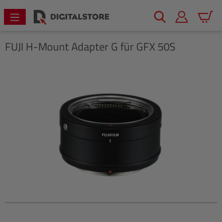
alt springen
Warenk
FUJI
H-Mount Adapter G für GFX 50S
Bildergalerie überspringen