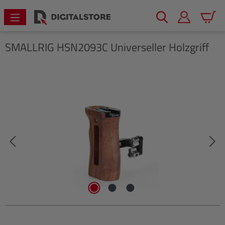
alt springen
Warenk
SMALLRIG
HSN2093C Universeller Holzgriff
Bildergalerie überspringen