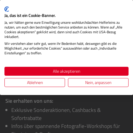
Der SmallRig HSN2093C Universeller Holzgriff bietet eine
komfortable und flexible Lösung für das professionelle
Ja, das ist ein Cookie-Banner.
Filmen mit K…
Mehr
Ja, wir hätten gerne eure Einwilligung unsere wohldurchdachten Helferleins zu
nutzen, um euch den bestmöglichen Service anbieten zu können. Wenn auf „Alle
Herstellerinformationen
Cookies akzeptieren“ geklickt wird, dann sind auch Cookies mit USA-Bezug
inkludiert.
Bewertungen
Wir verstehen aber sehr gut, wenn ihr Bedenken habt, deswegen gibt es die
Möglichkeit „nur erforderliche Cookies“ auszuwählen oder auch „Individuelle
Einstellungen“ zu treffen.
Alle akzeptieren
Ablehnen
Nein, anpassen
Sie erhalten von uns:
Exklusive Sonderaktionen, Cashbacks &
Sofortrabatte
Infos über spannende Fotografie-Workshops für