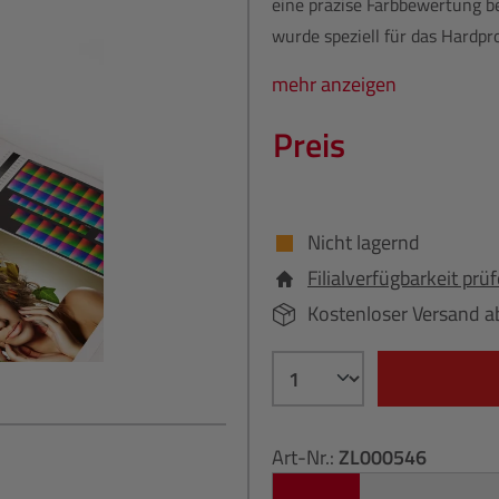
eine präzise Farbbewertung b
wurde speziell für das Hardpr
mehr anzeigen
Preis
Nicht lagernd
Filialverfügbarkeit prü
Kostenloser Versand a
Art-Nr.:
ZL000546