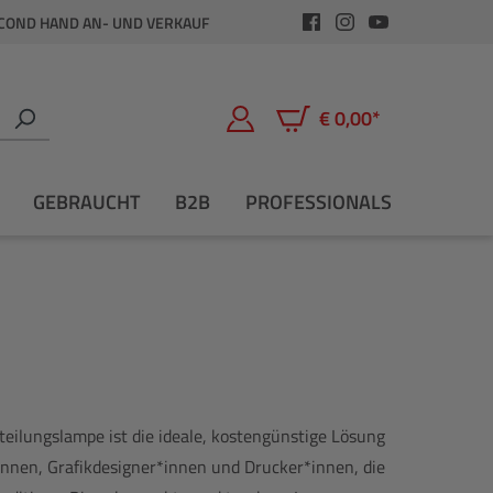
COND HAND AN- UND VERKAUF
€ 0,00*
Warenkorb enthält 0 Positio
GEBRAUCHT
B2B
PROFESSIONALS
eilungslampe ist die ideale, kostengünstige Lösung
innen, Grafikdesigner*innen und Drucker*innen, die