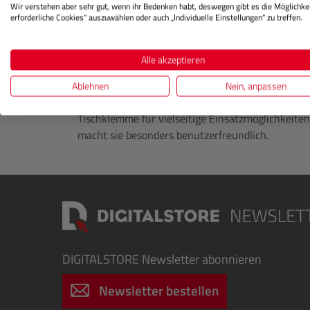
Möglichkeit, Bilder, digitale Kunstwerke, Design
Wir verstehen aber sehr gut, wenn ihr Bedenken habt, deswegen gibt es die Möglichkei
erforderliche Cookies“ auszuwählen oder auch „Individuelle Einstellungen“ zu treffen.
standardisierten Lichtbedingungen zu betrachten.
Druckabstimmung.
Alle akzeptieren
Die ILFOLUX Farbbeurteilungslampe verfügt über
Merkmalen, darunter ein eingebauter Diffusor, U
Ablehnen
Nein, anpassen
und Positionierung. Zum Lieferumfang gehören au
Tischklemme für vielseitige Einsatzmöglichkeite
macht sie besonders benutzerfreundlich.
DIGITALSTORE
Newsletter abonnieren
Newsletter bestellen