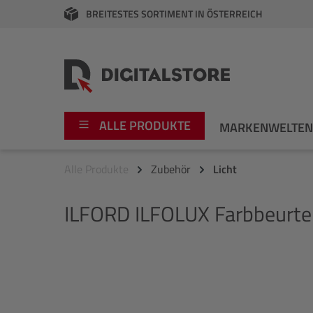
BREITESTES SORTIMENT IN ÖSTERREICH
springen
Zur Hauptnavigation springen
ALLE PRODUKTE
MARKENWELTE
Alle Produkte
Zubehör
Licht
Foto
Canon
ILFORD
ILFOLUX Farbbeurte
Video
Fujifilm
Audio
Leica Boutique
Bildergalerie überspringen
Apple
Nikon