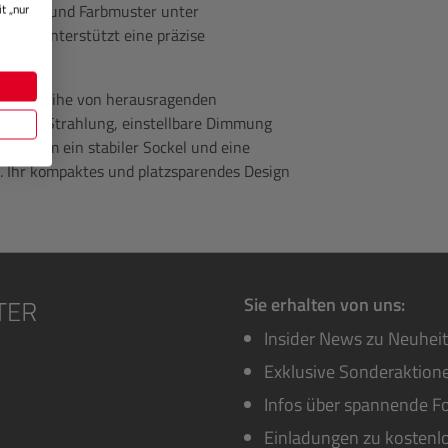
arbeiten und Farbmuster unter
t „nur
 Dies unterstützt eine präzise
 eine Reihe von herausragenden
V-freie Strahlung, einstellbare Dimmung
ßerdem ein stabiler Sockel und eine
n. Ihr kompaktes und platzsparendes Design
Sie erhalten von uns:
Insider News zu Neuhei
Exklusive Sonderaktione
Infos über spannende Fo
Einladungen zu kostenl