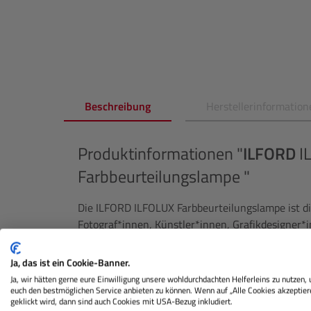
Beschreibung
Herstellerinformation
Produktinformationen "
ILFORD
I
Farbbeurteilungslampe "
Die ILFORD ILFOLUX Farbbeurteilungslampe ist di
Fotograf*innen, Künstler*innen, Grafikdesigner*i
Farbbewertung benötigen. Diese kompakte und tr
Hardproofing von Drucken auf kalibrierten Comp
Ja, das ist ein Cookie-Banner.
Ja, wir hätten gerne eure Einwilligung unsere wohldurchdachten Helferleins zu nutzen,
Mit vier einstellbaren Farbtemperaturen (3000K 
euch den bestmöglichen Service anbieten zu können. Wenn auf „Alle Cookies akzeptier
Licht, 5000K für Tageslicht und 6500K für kühles 
geklickt wird, dann sind auch Cookies mit USA-Bezug inkludiert.