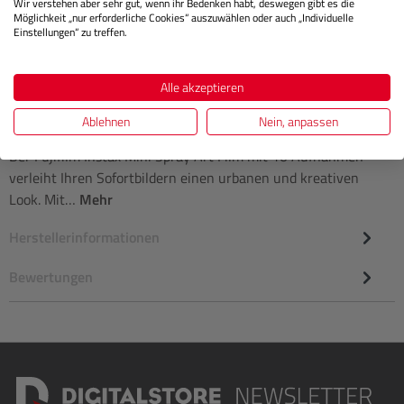
Wir verstehen aber sehr gut, wenn ihr Bedenken habt, deswegen gibt es die
Möglichkeit „nur erforderliche Cookies“ auszuwählen oder auch „Individuelle
Einstellungen“ zu treffen.
Alle akzeptieren
Beschreibung
Ablehnen
Nein, anpassen
Der Fujifilm Instax Mini Spray Art Film mit 10 Aufnahmen
verleiht Ihren Sofortbildern einen urbanen und kreativen
Look. Mit…
Mehr
Herstellerinformationen
Bewertungen