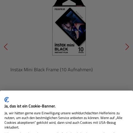
Instax Mini Black Frame (10 Aufnahmen)
Lagernd
Ja, das ist ein Cookie-Banner.
Ja, wir hätten gerne eure Einwilligung unsere wohldurchdachten Helferleins zu
€ 12,49
nutzen, um euch den bestmöglichen Service anbieten zu können. Wenn auf „Alle
Preis
Cookies akzeptieren“ geklickt wird, dann sind auch Cookies mit USA-Bezug
Regulärer
inkludiert.
IN DEN WARENKORB