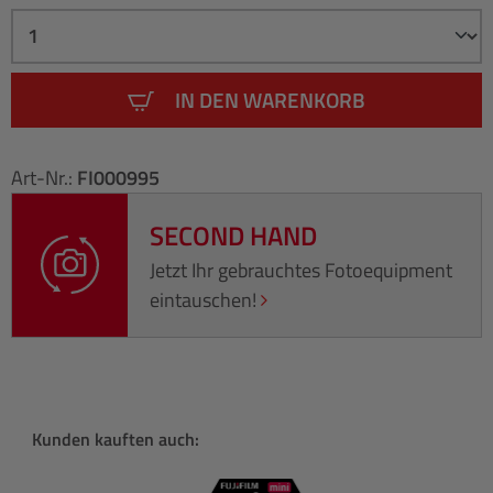
IN DEN WARENKORB
Art-Nr.:
FI000995
SECOND HAND
Jetzt Ihr gebrauchtes Fotoequipment
eintauschen!
Produktgalerie überspringen
Kunden kauften auch: