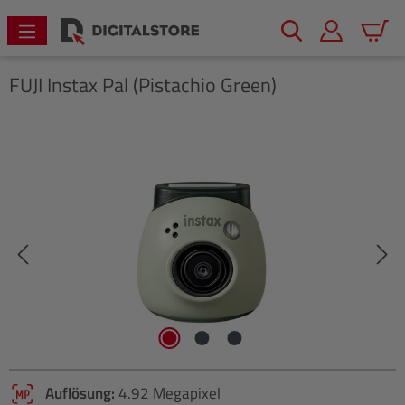
alt springen
Warenk
FUJI
Instax Pal (Pistachio Green)
Bildergalerie überspringen
Auflösung:
4.92 Megapixel