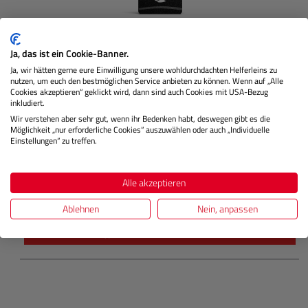
Ja, das ist ein Cookie-Banner.
Ja, wir hätten gerne eure Einwilligung unsere wohldurchdachten Helferleins zu
nutzen, um euch den bestmöglichen Service anbieten zu können. Wenn auf „Alle
AV PRO microSD V30 MK2 1 TB
Cookies akzeptieren“ geklickt wird, dann sind auch Cookies mit USA-Bezug
inkludiert.
Wir verstehen aber sehr gut, wenn ihr Bedenken habt, deswegen gibt es die
Möglichkeit „nur erforderliche Cookies“ auszuwählen oder auch „Individuelle
Einstellungen“ zu treffen.
Lagernd
Alle akzeptieren
€ 359,90
Preis
Ablehnen
Nein, anpassen
Regulärer 
IN DEN WARENKORB