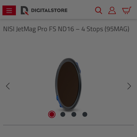
alt springen
Warenk
NISI
JetMag Pro FS ND16 – 4 Stops (95MAG)
Bildergalerie überspringen