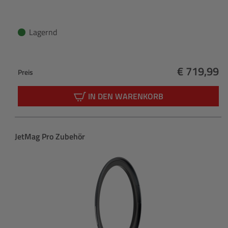
Lagernd
€ 719,99
Preis
Regulärer 
IN DEN WARENKORB
Produktgalerie überspringen
JetMag Pro Zubehör