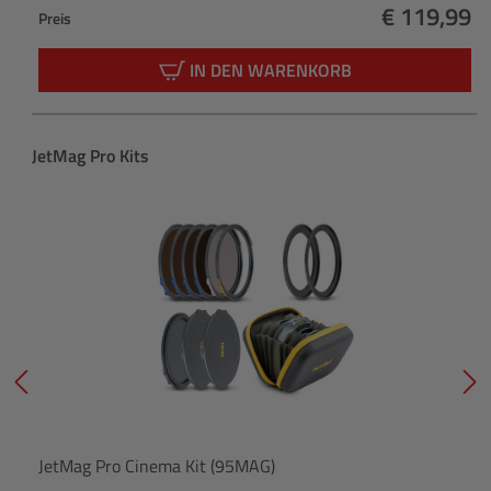
€ 119,99
Preis
Regulärer 
IN DEN WARENKORB
Produktgalerie überspringen
JetMag Pro Kits
JetMag Pro Cinema Kit (95MAG)