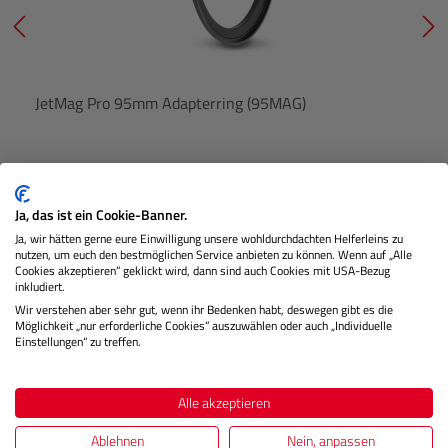
JetMag Pro 95mm Adapterring (95MAG)
Nicht Lagernd
Ja, das ist ein Cookie-Banner.
Ja, wir hätten gerne eure Einwilligung unsere wohldurchdachten Helferleins zu
nutzen, um euch den bestmöglichen Service anbieten zu können. Wenn auf „Alle
€ 27,99
Preis
Cookies akzeptieren“ geklickt wird, dann sind auch Cookies mit USA-Bezug
Regulärer
inkludiert.
Wir verstehen aber sehr gut, wenn ihr Bedenken habt, deswegen gibt es die
IN DEN WARENKORB
Möglichkeit „nur erforderliche Cookies“ auszuwählen oder auch „Individuelle
Einstellungen“ zu treffen.
Produktgalerie überspringen
Reinigungszubehör
Alle akzeptieren
Ablehnen
Nein, anpassen