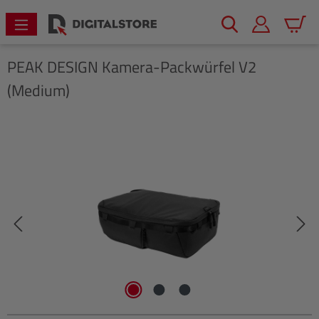
alt springen
Warenk
PEAK DESIGN
Kamera-Packwürfel V2
(Medium)
Bildergalerie überspringen