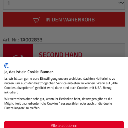
IN DEN WARENKORB
Art-Nr.:
TA002833
SECOND HAND
Jetzt Ihr gebrauchtes Fotoequipment
eintauschen!
Ja, das ist ein Cookie-Banner.
Ja, wir hätten gerne eure Einwilligung unsere wohldurchdachten Helferleins zu
nutzen, um euch den bestmöglichen Service anbieten zu können. Wenn auf „Alle
Cookies akzeptieren“ geklickt wird, dann sind auch Cookies mit USA-Bezug
inkludiert.
Wir verstehen aber sehr gut, wenn ihr Bedenken habt, deswegen gibt es die
Beschreibung
Möglichkeit „nur erforderliche Cookies“ auszuwählen oder auch „Individuelle
Einstellungen“ zu treffen.
Die Camera Cubes V2 von Peak Design sind die perfekte
Lösung für alle, die ihr Kamera-, Video- oder Drohnen-
Alle akzeptieren