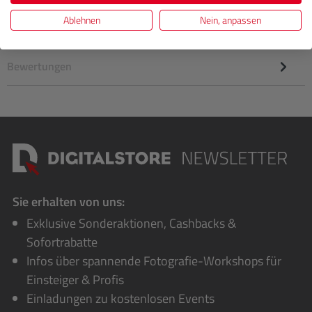
Equipment sicher…
Mehr
Ablehnen
Nein, anpassen
Herstellerinformationen
Bewertungen
Sie erhalten von uns:
Exklusive Sonderaktionen, Cashbacks &
Sofortrabatte
Infos über spannende Fotografie-Workshops für
Einsteiger & Profis
Einladungen zu kostenlosen Events