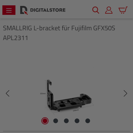
alt springen
Warenk
SMALLRIG
L-bracket für Fujifilm GFX50S
APL2311
Bildergalerie überspringen