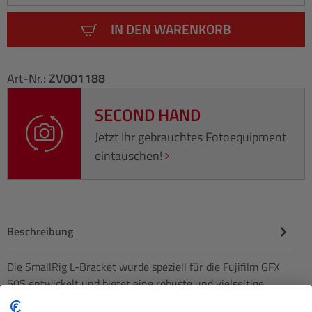
IN DEN WARENKORB
Art-Nr.:
ZV001188
SECOND HAND
Jetzt Ihr gebrauchtes Fotoequipment
eintauschen!
Beschreibung
Die SmallRig L-Bracket wurde speziell für die Fujifilm GFX
50S entwickelt und bietet eine robuste und vielseitige
Montagelös…
Mehr