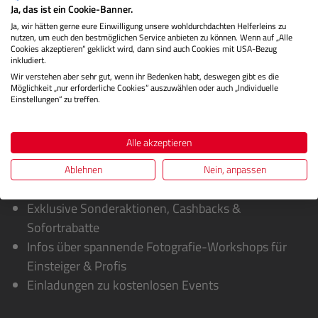
Ja, das ist ein Cookie-Banner.
Herstellerinformationen
Ja, wir hätten gerne eure Einwilligung unsere wohldurchdachten Helferleins zu
nutzen, um euch den bestmöglichen Service anbieten zu können. Wenn auf „Alle
Bewertungen
Cookies akzeptieren“ geklickt wird, dann sind auch Cookies mit USA-Bezug
inkludiert.
Wir verstehen aber sehr gut, wenn ihr Bedenken habt, deswegen gibt es die
Möglichkeit „nur erforderliche Cookies“ auszuwählen oder auch „Individuelle
Einstellungen“ zu treffen.
Alle akzeptieren
Ablehnen
Nein, anpassen
Sie erhalten von uns:
Exklusive Sonderaktionen, Cashbacks &
Sofortrabatte
Infos über spannende Fotografie-Workshops für
Einsteiger & Profis
Einladungen zu kostenlosen Events