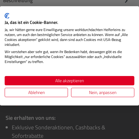
Beschreibung
Der Profoto L600D ist ein kompakter und leistungsstarker
Ja, das ist ein Cookie-Banner.
LED-Scheinwerfer, der speziell für Film- und Fotoprofis
Ja, wir hätten gerne eure Einwilligung unsere wohldurchdachten Helferleins zu
entwickelt…
Mehr
nutzen, um euch den bestmöglichen Service anbieten zu können. Wenn auf „Alle
Cookies akzeptieren“ geklickt wird, dann sind auch Cookies mit USA-Bezug
Herstellerinformationen
inkludiert.
Wir verstehen aber sehr gut, wenn ihr Bedenken habt, deswegen gibt es die
Möglichkeit „nur erforderliche Cookies“ auszuwählen oder auch „Individuelle
Bewertungen
Einstellungen“ zu treffen.
Alle akzeptieren
Ablehnen
Nein, anpassen
Sie erhalten von uns:
Exklusive Sonderaktionen, Cashbacks &
Sofortrabatte