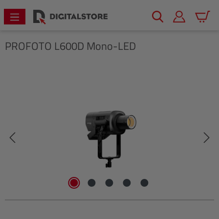
alt springen
Warenk
PROFOTO
L600D Mono-LED
Bildergalerie überspringen