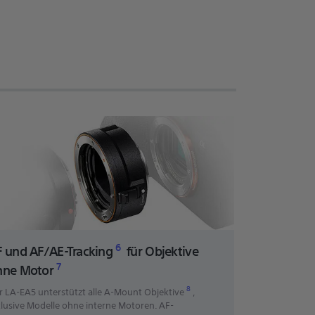
6
F und AF/AE-Tracking
für Objektive
7
hne Motor
8
r LA-EA5 unterstützt alle A-Mount Objektive
,
klusive Modelle ohne interne Motoren. AF-