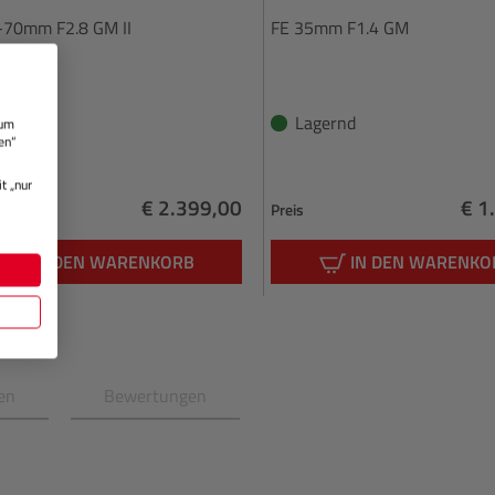
-70mm F2.8 GM II
FE 35mm F1.4 GM
gernd
Lagernd
 um
en“
t „nur
€ 2.399,00
€ 1
Preis
Regulärer Preis:
Reg
IN DEN WARENKORB
IN DEN WARENKO
en
Bewertungen