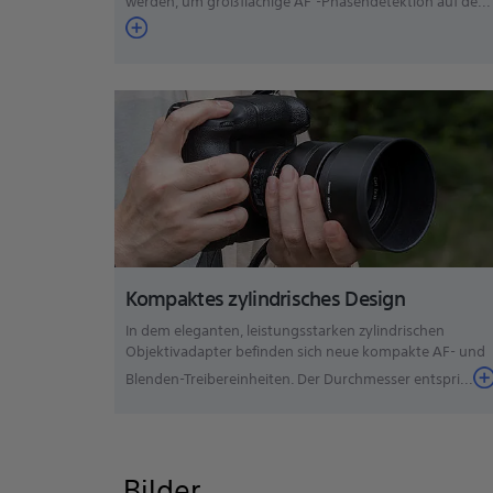
werden, um großflächige AF
-Phasendetektion auf de
...
Kompaktes zylindrisches Design
In dem eleganten, leistungsstarken zylindrischen
Objektivadapter befinden sich neue kompakte AF- und
Blenden-Treibereinheiten. Der Durchmesser entspri...
Bilder