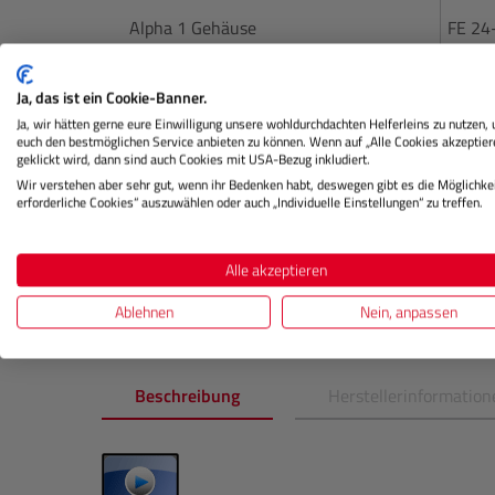
Alpha 1 Gehäuse
FE 24
Ja, das ist ein Cookie-Banner.
Lagernd
La
Ja, wir hätten gerne eure Einwilligung unsere wohldurchdachten Helferleins zu nutzen,
euch den bestmöglichen Service anbieten zu können. Wenn auf „Alle Cookies akzeptier
geklickt wird, dann sind auch Cookies mit USA-Bezug inkludiert.
Wir verstehen aber sehr gut, wenn ihr Bedenken habt, deswegen gibt es die Möglichkei
erforderliche Cookies“ auszuwählen oder auch „Individuelle Einstellungen“ zu treffen.
€ 5.099,00
Preis
Preis
Regulärer Preis:
IN DEN WARENKORB
Alle akzeptieren
Ablehnen
Nein, anpassen
Beschreibung
Herstellerinformation