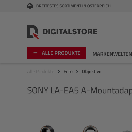
BREITESTES SORTIMENT IN ÖSTERREICH
springen
Zur Hauptnavigation springen
ALLE PRODUKTE
MARKENWELTE
Alle Produkte
Foto
Objektive
Foto
Canon
SONY
LA-EA5 A-Mountadap
Video
Fujifilm
Audio
Leica Boutique
Bildergalerie überspringen
Apple
Nikon