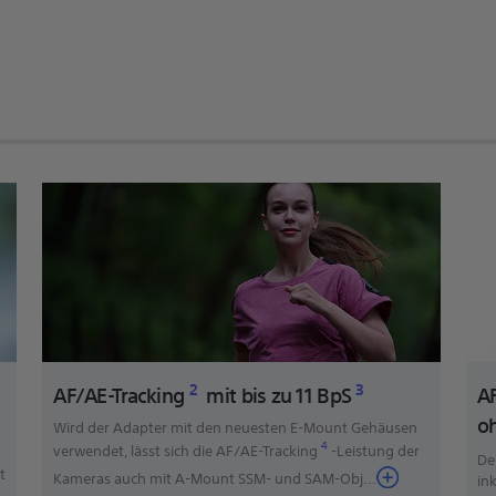
2
3
AF/AE-Tracking
mit bis zu 11 BpS
A
o
Wird der Adapter mit den neuesten E-Mount Gehäusen
4
verwendet, lässt sich die AF/AE-Tracking
-Leistung der
De
t
Kameras auch mit A-Mount SSM- und SAM-Obj
...
in