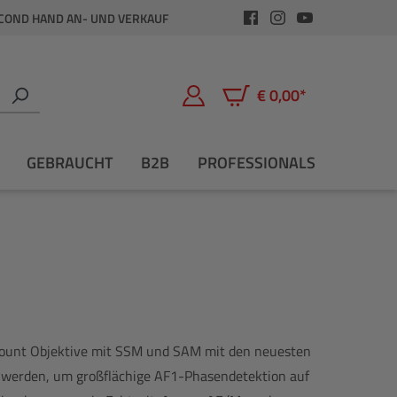
COND HAND AN- UND VERKAUF
€ 0,00*
Warenkorb enthält 0 Positio
GEBRAUCHT
B2B
PROFESSIONALS
unt Objektive mit SSM und SAM mit den neuesten
werden, um großflächige AF1-Phasendetektion auf