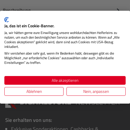
Beschreibung
Die SmallRig LCD-Sonnenblende 2215 ist ein
Ja, das ist ein Cookie-Banner.
maßgefertigter Sonnenschutz, der speziell für kompatible
Ja, wir hätten gerne eure Einwilligung unsere wohldurchdachten Helferleins zu
nutzen, um euch den bestmöglichen Service anbieten zu können. Wenn auf „Alle
Kameras der Sony Alpha S…
Mehr
Cookies akzeptieren“ geklickt wird, dann sind auch Cookies mit USA-Bezug
inkludiert.
Herstellerinformationen
Wir verstehen aber sehr gut, wenn ihr Bedenken habt, deswegen gibt es die
Möglichkeit „nur erforderliche Cookies“ auszuwählen oder auch „Individuelle
Einstellungen“ zu treffen.
Bewertungen
Alle akzeptieren
Ablehnen
Nein, anpassen
Sie erhalten von uns:
Exklusive Sonderaktionen, Cashbacks &