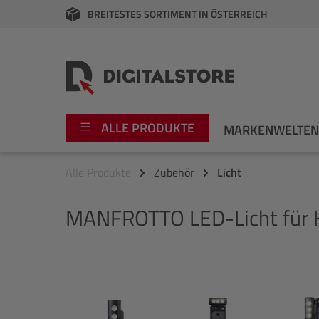
BREITESTES SORTIMENT IN ÖSTERREICH
springen
Zur Hauptnavigation springen
ALLE PRODUKTE
MARKENWELTE
Alle Produkte
Zubehör
Licht
Foto
Canon
MANFROTTO
LED-Licht für
Video
Fujifilm
Audio
Leica Boutique
Bildergalerie überspringen
Apple
Nikon