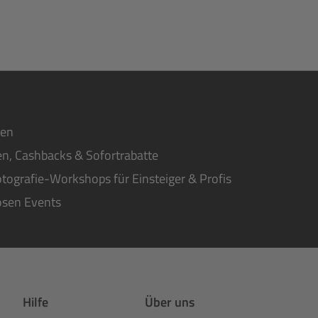
ten
n, Cashbacks & Sofortrabatte
tografie-Workshops für Einsteiger & Profis
osen Events
Hilfe
Über uns