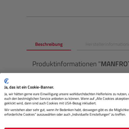
Beschreibung
Herstellerinformation
Produktinformationen "
MANFRO
Das tragbare LED-Licht für KLYP+ von Manfrotto i
Sie verfügt über einen integrierten Stativanschl
Ja, das ist ein Cookie-Banner.
Montage. Mit einem Abstrahlwinkel von 60 Grad 
Ja, wir hätten gerne eure Einwilligung unsere wohldurchdachten Helferleins zu nutzen,
bietet sie eine helle und gleichmäßige Ausleucht
euch den bestmöglichen Service anbieten zu können. Wenn auf „Alle Cookies akzeptier
geklickt wird, dann sind auch Cookies mit USA-Bezug inkludiert.
Durch die dreistufige Dimmfunktion kann die Lich
Wir verstehen aber sehr gut, wenn ihr Bedenken habt, deswegen gibt es die Möglichkei
erforderliche Cookies“ auszuwählen oder auch „Individuelle Einstellungen“ zu treffen.
angepasst werden. Durch ihre kompakte Größe ist
ein USB-Kabel aufgeladen werden.