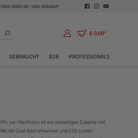
COND HAND AN- UND VERKAUF
€ 0,00*
Warenkorb enthält 0 Positio
GEBRAUCHT
B2B
PROFESSIONALS
YP+ von Manfrotto ist ein vielseitiges Zubehör mit
. Mit 60 Grad Abstrahlwinkel und 225 Lumen