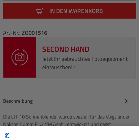
IN DEN WARENKORB
Art-Nr.:
ZO001516
SECOND HAND
Jetzt Ihr gebrauchtes Fotoequipment
eintauschen!
Beschreibung
Die LH-10 Sonnenblende wurde speziell für das Voigtländer
Nokton 50mm F1.2 VM Asph. entwickelt und passt
perfekt…
Mehr