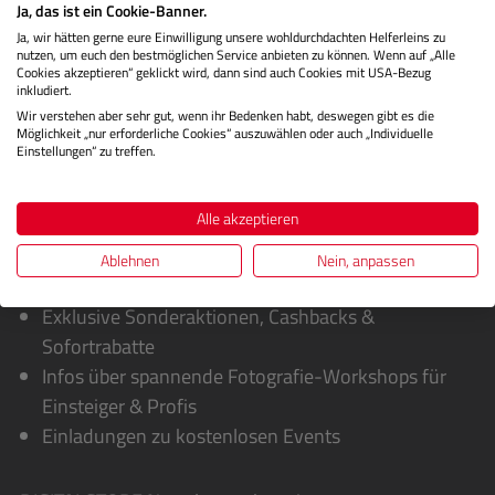
Ja, das ist ein Cookie-Banner.
Herstellerinformationen
Ja, wir hätten gerne eure Einwilligung unsere wohldurchdachten Helferleins zu
nutzen, um euch den bestmöglichen Service anbieten zu können. Wenn auf „Alle
Bewertungen
Cookies akzeptieren“ geklickt wird, dann sind auch Cookies mit USA-Bezug
inkludiert.
Wir verstehen aber sehr gut, wenn ihr Bedenken habt, deswegen gibt es die
Möglichkeit „nur erforderliche Cookies“ auszuwählen oder auch „Individuelle
Einstellungen“ zu treffen.
Alle akzeptieren
Ablehnen
Nein, anpassen
Sie erhalten von uns:
Exklusive Sonderaktionen, Cashbacks &
Sofortrabatte
Infos über spannende Fotografie-Workshops für
Einsteiger & Profis
Einladungen zu kostenlosen Events