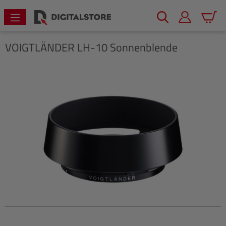
alt springen
Warenk
VOIGTLÄNDER
LH-10 Sonnenblende
Bildergalerie überspringen