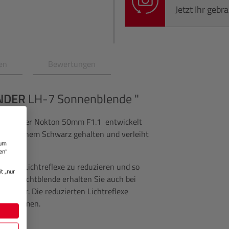
Jetzt Ihr geb
en
Bewertungen
NDER
LH-7 Sonnenblende "
Voigtländer Nokton 50mm F1.1 entwickelt
n klassischem Schwarz gehalten und verleiht
 um
en“
chte Lichtreflexe zu reduzieren und so
t „nur
 Gegenlichtblende erhalten Sie auch bei
 Bilder. Die reduzierten Lichtreflexe
r Aufnahmen.