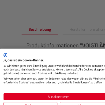
Beschreibung
Herstellerinformation
Produktinformationen "
VOIGTLÄ
Die LH-7 Sonnenblende wurde speziell für das 
Ja, das ist ein Cookie-Banner.
und passt perfekt auf den Objektivring. Sie ist i
Ja, wir hätten gerne eure Einwilligung unsere wohldurchdachten Helferleins zu nutzen,
dem Objektiv ein professionelles Aussehen.
euch den bestmöglichen Service anbieten zu können. Wenn auf „Alle Cookies akzeptier
geklickt wird, dann sind auch Cookies mit USA-Bezug inkludiert.
Die Sonnenblende wurde entwickelt, um unerwüns
Wir verstehen aber sehr gut, wenn ihr Bedenken habt, deswegen gibt es die Möglichkei
eine bessere Bildqualität zu ermöglichen. Mit der
erforderliche Cookies“ auszuwählen oder auch „Individuelle Einstellungen“ zu treffen.
hellem Sonnen- oder Gegenlicht gestochen scharfe
verbessern die Farbtreue und den Kontrast Ihre
Alle akzeptieren