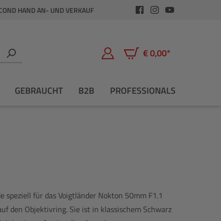
COND HAND AN- UND VERKAUF
€ 0,00*
Warenkorb enthält 0 Positio
GEBRAUCHT
B2B
PROFESSIONALS
 speziell für das Voigtländer Nokton 50mm F1.1
auf den Objektivring. Sie ist in klassischem Schwarz