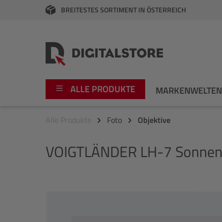
BREITESTES SORTIMENT IN ÖSTERREICH
springen
Zur Hauptnavigation springen
ALLE PRODUKTE
MARKENWELTE
Alle Produkte
Foto
Objektive
Foto
Canon
VOIGTLÄNDER
LH-7 Sonnen
Video
Fujifilm
Audio
Leica Boutique
Bildergalerie überspringen
Apple
Nikon