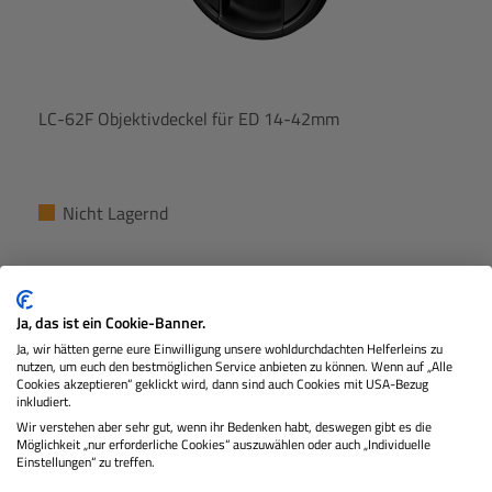
LC-62F Objektivdeckel für ED 14-42mm
Nicht Lagernd
€ 21,99
Preis
Regulärer
Ja, das ist ein Cookie-Banner.
Ja, wir hätten gerne eure Einwilligung unsere wohldurchdachten Helferleins zu
IN DEN WARENKORB
nutzen, um euch den bestmöglichen Service anbieten zu können. Wenn auf „Alle
Cookies akzeptieren“ geklickt wird, dann sind auch Cookies mit USA-Bezug
inkludiert.
Wir verstehen aber sehr gut, wenn ihr Bedenken habt, deswegen gibt es die
Möglichkeit „nur erforderliche Cookies“ auszuwählen oder auch „Individuelle
Einstellungen“ zu treffen.
Beschreibung