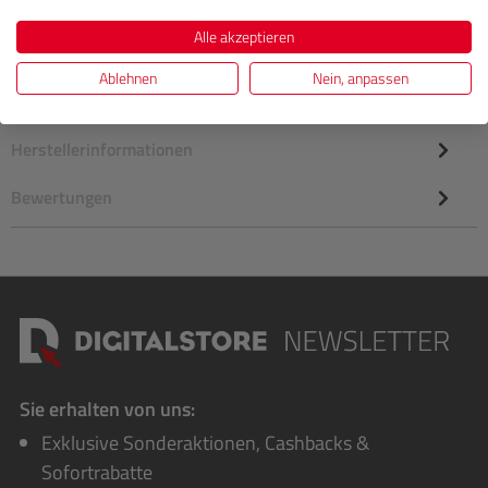
Alle akzeptieren
Hinterer Objektivdeckel LR-2 für alle Olympus Micro-Four-
Thirds Objektive für Digitalkameras. Schützt das Objektiv
Ablehnen
Nein, anpassen
vor Staub…
Mehr
Herstellerinformationen
Bewertungen
Sie erhalten von uns:
Exklusive Sonderaktionen, Cashbacks &
Sofortrabatte