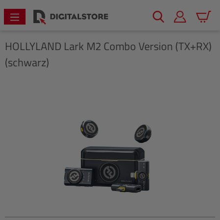
alt springen
Warenk
HOLLYLAND
Lark M2 Combo Version (TX+RX)
(schwarz)
Bildergalerie überspringen