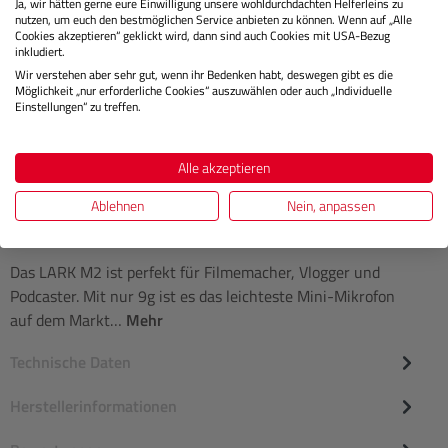
Ja, wir hätten gerne eure Einwilligung unsere wohldurchdachten Helferleins zu
nutzen, um euch den bestmöglichen Service anbieten zu können. Wenn auf „Alle
Cookies akzeptieren“ geklickt wird, dann sind auch Cookies mit USA-Bezug
€ 59,00
Preis
inkludiert.
Regulärer
Wir verstehen aber sehr gut, wenn ihr Bedenken habt, deswegen gibt es die
Möglichkeit „nur erforderliche Cookies“ auszuwählen oder auch „Individuelle
IN DEN WARENKORB
Einstellungen“ zu treffen.
Alle akzeptieren
Ablehnen
Nein, anpassen
Beschreibung
Das LARK M2 ist perfekt für Filmemacher, Vlogger und
Podcaster. Mit nur 9g ist es das leichteste Mini-Mikrofon
auf dem Markt…
Mehr
Technische Daten
Herstellerinformationen