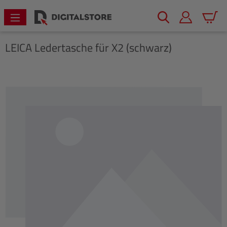
alt springen
Warenk
LEICA
Ledertasche für X2 (schwarz)
Bildergalerie überspringen