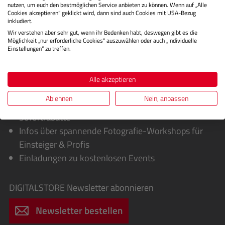
nutzen, um euch den bestmöglichen Service anbieten zu können. Wenn auf „Alle
Cookies akzeptieren“ geklickt wird, dann sind auch Cookies mit USA-Bezug
inkludiert.
Wir verstehen aber sehr gut, wenn ihr Bedenken habt, deswegen gibt es die
Möglichkeit „nur erforderliche Cookies“ auszuwählen oder auch „Individuelle
Einstellungen“ zu treffen.
Alle akzeptieren
Sie erhalten von uns:
Ablehnen
Nein, anpassen
Exklusive Sonderaktionen, Cashbacks &
Sofortrabatte
Infos über spannende Fotografie-Workshops für
Einsteiger & Profis
Einladungen zu kostenlosen Events
DIGITALSTORE
Newsletter abonnieren
Newsletter bestellen