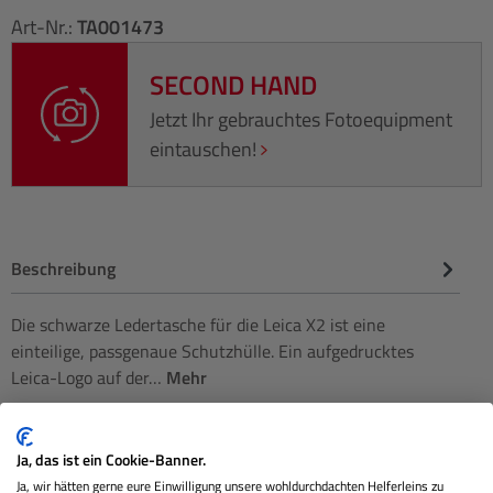
Art-Nr.:
TA001473
SECOND HAND
Jetzt Ihr gebrauchtes Fotoequipment
eintauschen!
Beschreibung
Die schwarze Ledertasche für die Leica X2 ist eine
einteilige, passgenaue Schutzhülle. Ein aufgedrucktes
Leica-Logo auf der…
Mehr
Herstellerinformationen
Ja, das ist ein Cookie-Banner.
Bewertungen
Ja, wir hätten gerne eure Einwilligung unsere wohldurchdachten Helferleins zu